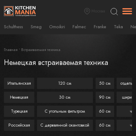
Москва
Schulthess
Smeg
Omoikiri
Falmec
Franke
Teka
Ne
Главная
Встраиваемая техника
Немецкая встраиваемая техника
Итальянская
120 см
50 см
отдельн
Немецкая
30 см
90 см
ширино
Турецкая
С угольным фильтром
60 см
че
Российская
С деревянной окантовкой
60 см
че