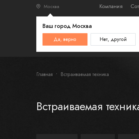
Компания
Сот
Москва
Ваш город
Москва
КАТАЛО
Да, верно
Нет, другой
Schulthess
Smeg
Omoikiri
Главная
Встраиваемая техника
Встраиваемая техник