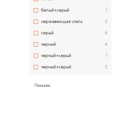
белый+серый
1
нержавеющая сталь
2
серый
6
черный
4
черный+cерый
1
черный+серый
2