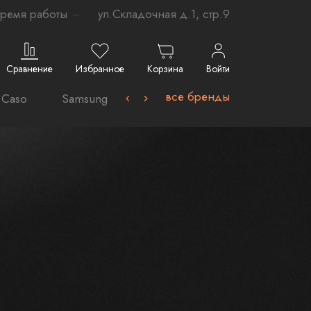
ремя работы
ул.Складочная д.1, стр.9
Сравнение
Избранное
Корзина
Войти
все бренды
Caso
Samsung-
Avel
VARD
La Germ