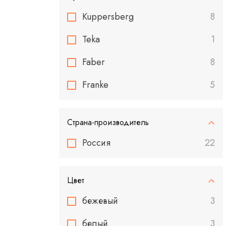
Kuppersberg
8
Teka
1
Faber
8
Franke
5
Страна-производитель
Россия
22
Цвет
бежевый
3
белый
3