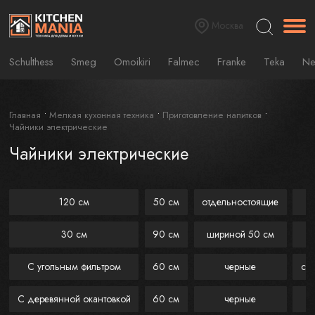
Москва
Schulthess
Smeg
Omoikiri
Falmec
Franke
Teka
Ne
Главная
Мелкая кухонная техника
Приготовление напитков
Чайники электрические
Чайники электрические
120 см
50 см
отдельностоящие
30 см
90 см
шириной 50 см
С угольным фильтром
60 см
черные
с 
С деревянной окантовкой
60 см
черные