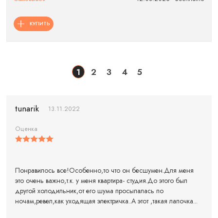
КУПИТЬ
1
2
3
4
5
tunarik
13.11.2022
Оценка
Понравилось все!Особенно,то что он бесшумен.Для меня
это очень важно,т.к. у меня квартира- студия.До этого был
другой холодильник,от его шума просыпалась по
ночам,ревел,как уходящая электричка..А этот ,такая лапочка...