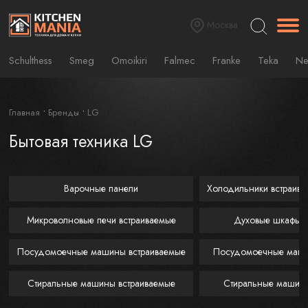
Москва
Schulthess
Smeg
Omoikiri
Falmec
Franke
Teka
Ne
Главная
Бренды
LG
Бытовая техника LG
Варочные панели
Холодильники встраив
Микроволновые печи встраиваемые
Духовые шкафы
Посудомоечные машины встраиваемые
Посудомоечные маш
Стиральные машины встраиваемые
Стиральные машин