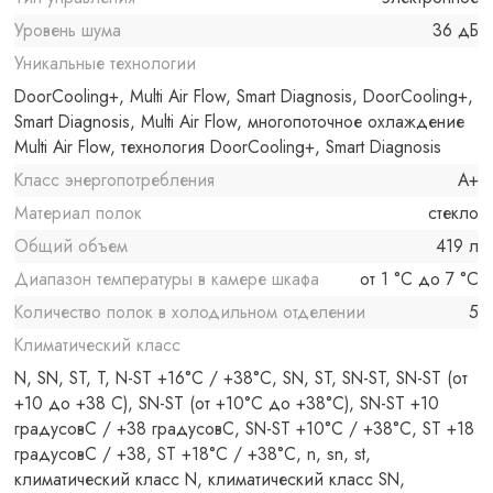
Уровень шума
36 дБ
Уникальные технологии
DoorCooling+, Multi Air Flow, Smart Diagnosis, DoorCooling+,
Smart Diagnosis, Multi Air Flow, многопоточное охлаждение
Multi Air Flow, технология DoorCooling+, Smart Diagnosis
Класс энергопотребления
A+
Материал полок
стекло
Общий объем
419 л
Диапазон температуры в камере шкафа
от 1 °C до 7 °C
Количество полок в холодильном отделении
5
Климатический класс
N, SN, ST, T, N-ST +16°C / +38°C, SN, ST, SN-ST, SN-ST (от
+10 до +38 С), SN-ST (от +10°C до +38°C), SN-ST +10
градусовC / +38 градусовC, SN-ST +10°C / +38°C, ST +18
градусовC / +38, ST +18°C / +38°C, n, sn, st,
климатический класс N, климатический класс SN,