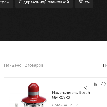
ьтром
С деревянной окантовкой
50 см
Найдено 12 товаров
Измельчитель Bosch
MMR08R2
Объем чаши:
0.8