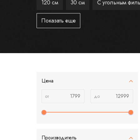
120 см
30 см
С угольным фил
Показать еще
Цена
Производитель