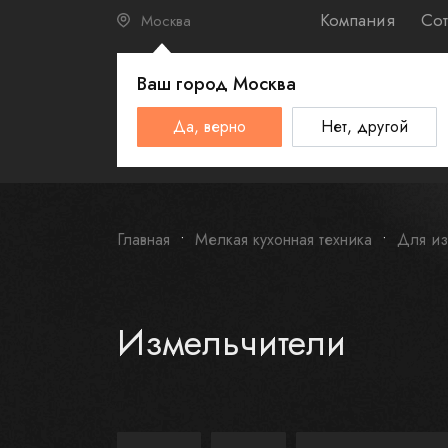
Компания
Сот
Москва
Ваш город
Москва
КАТАЛО
Да, верно
Нет, другой
Schulthess
Smeg
Omoikiri
Главная
Мелкая кухонная техника
Для из
Измельчители