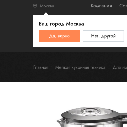
Компания
Сот
Москва
Ваш город
Москва
КАТАЛО
Да, верно
Нет, другой
Schulthess
Smeg
Omoikiri
Главная
Мелкая кухонная техника
Для из