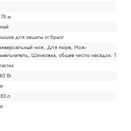
.76 м
итай
рышка для защиты от брызг
ниверсальный нож, Для пюре, Нож-
змельчитель, Шинковка, общее число насадок: 1
ластик
40 Вт
ет
.83 л
ет