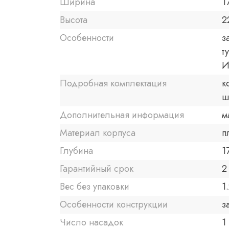
Ширина
1
Высота
2
Особенности
з
т
И
Подробная комплектация
к
ш
Дополнительная информация
м
Материал корпуса
п
Глубина
1
Гарантийный срок
2 
Вес без упаковки
1.
Особенности конструкции
з
Число насадок
1