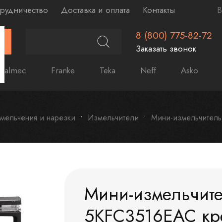
рудничество
Доставка и оплата
Контакты
В
8 (800) 775-82-72
Г
Заказать звонок
Falmec
Franke
Teka
Neff
Asko
мельчения и нарезки
Измельчители
Мини-измельчитель
Мини-измельчите
5KFC3516EAC кр