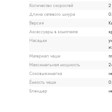
Количество скоростей
2
Длина сетевого шнура
0
Версия
К
Аксессуары в комплекте
к
Насадки
у
и
Материал чаши
п
Максимальная мощность
2
Соковыжималка
н
Ёмкость чаши
0
Блендер
н