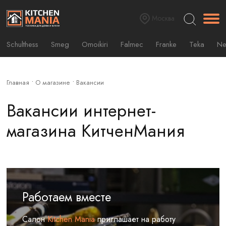
Москва
Schulthess
Smeg
Omoikiri
Falmec
Franke
Teka
Ne
Главная
О магазине
Вакансии
Вакансии интернет-
магазина КитченМания
Работаем вместе
Салон
Kitchen Mania
приглашает на работу