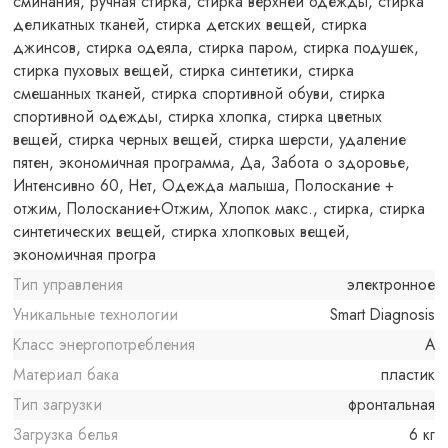
сминания, ручная стирка, стирка верхней одежды, стирка
деликатных тканей, стирка детских вещей, стирка
джинсов, стирка одеяла, стирка паром, стирка подушек,
стирка пуховых вещей, стирка синтетики, стирка
смешанных тканей, стирка спортивной обуви, стирка
спортивной одежды, стирка хлопка, стирка цветных
вещей, стирка черных вещей, стирка шерсти, удаление
пятен, экономичная программа, Да, Забота о здоровье,
Интенсивно 60, Нет, Одежда малыша, Полоскание +
отжим, Полоскание+Отжим, Хлопок макс., стирка, стирка
синтетических вещей, стирка хлопковых вещей,
экономичная програ
Тип управления
электронное
Уникальные технологии
Smart Diagnosis
Класс энергопотребления
A
Материал бака
пластик
Тип загрузки
фронтальная
Загрузка белья
6 кг