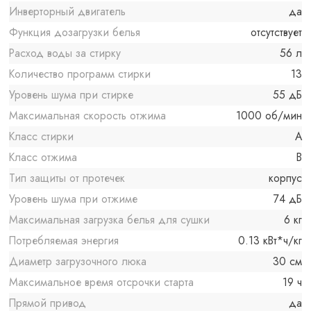
Инверторный двигатель
да
Функция дозагрузки белья
отсутствует
Расход воды за стирку
56 л
Количество программ стирки
13
Уровень шума при стирке
55 дБ
Максимальная скорость отжима
1000 об/мин
Класс стирки
A
Класс отжима
B
Тип защиты от протечек
корпус
Уровень шума при отжиме
74 дБ
Максимальная загрузка белья для сушки
6 кг
Потребляемая энергия
0.13 кВт*ч/кг
Диаметр загрузочного люка
30 см
Максимальное время отсрочки старта
19 ч
Прямой привод
да