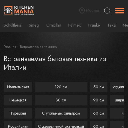
Москва
Schulthess
Smeg
Omoikiri
Falmec
Franke
Teka
Ne
Главная
Встраиваемая техника
Встраиваемая бытовая техника из
Италии
Итальянская
120 см
50 см
отдельн
Немецкая
30 см
90 см
ширино
Турецкая
С угольным фильтром
60 см
че
Российская
С деревянной окантовкой
60 см
че