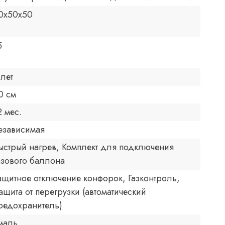
0x50x50
5
 лет
0 см
2 мес.
езависимая
ыстрый нагрев, Комплект для подключения
азового баллона
ащитное отключение конфорок, Газконтроль,
ащита от перегрузки (автоматический
редохранитель)
маль