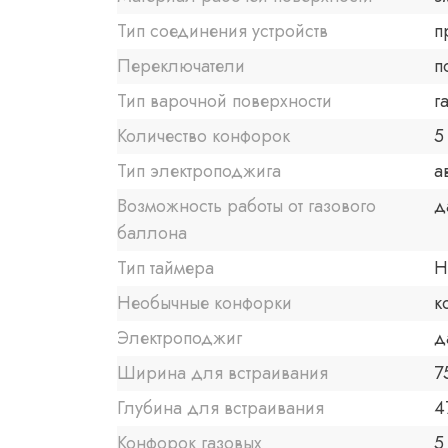
Тип соединения устройств
п
Переключатели
п
Тип варочной поверхности
г
Количество конфорок
5
Тип электроподжига
а
Возможность работы от газового
д
баллона
Тип таймера
Н
Необычные конфорки
к
Электроподжиг
д
Ширина для встраивания
7
Глубина для встраивания
4
Конфорок газовых
5