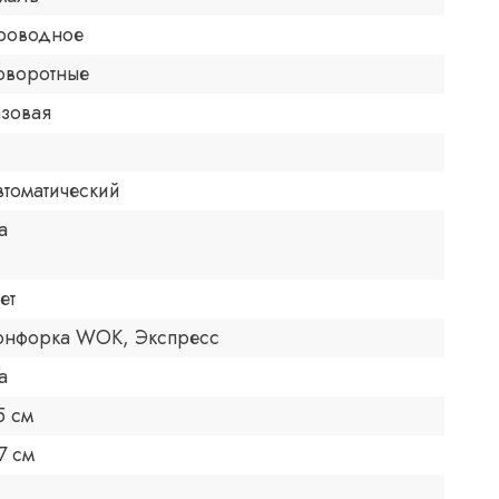
роводное
оворотные
азовая
втоматический
а
ет
онфорка WOK, Экспресс
а
5 см
7 см