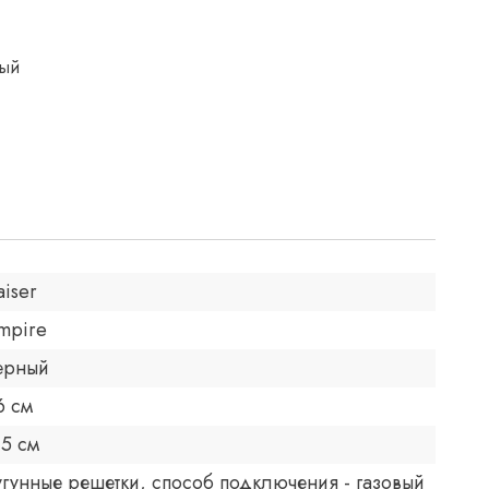
ный
aiser
mpire
ерный
6 см
.5 см
угунные решетки, способ подключения - газовый