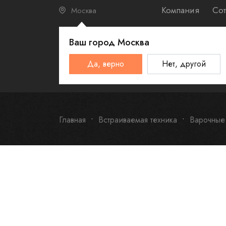
Компания
Сот
Москва
Ваш город
Москва
КАТАЛО
Да, верно
Нет, другой
Schulthess
Smeg
Omoikiri
Главная
Встраиваемая техника
Варочные