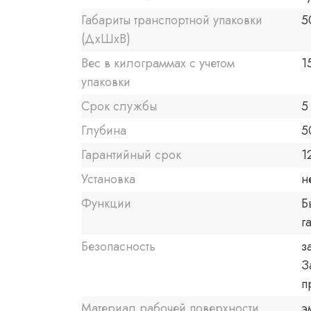
Габариты транспортной упаковки
5
(ДхШхВ)
Вес в килограммах с учетом
1
упаковки
Срок службы
5
Глубина
5
Гарантийный срок
1
Установка
н
Функции
Б
г
Безопасность
з
З
п
Материал рабочей поверхности
э