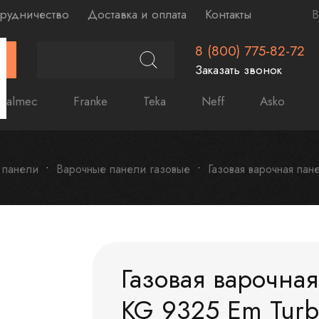
рудничество
Доставка и оплата
Контакты
В
8 (800) 775-82-72
Г
Заказать звонок
Falmec
Franke
Teka
Neff
Asko
 панели
Варочные панели газовые
Газовая варочная пан
Газовая варочная
KG 9325 Em Tur