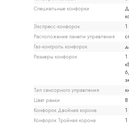
Специальные конфорки
Д
к
Экспресс-конфорок
1
Расположение панели управления
с
Газ-контроль конфорок
д
Размеры конфорок
1
к
6
э
Тип сенсорного управления
к
Цвет рамки
В
Конфорок Двойная корона
1
Конфорок Тройная корона
1