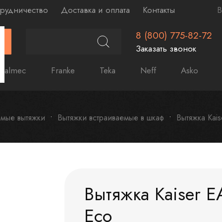
рудничество
Доставка и оплата
Контакты
В
8 (800) 775-82-72
Г
Заказать звонок
Falmec
Franke
Teka
Neff
Asko
емые вытяжки
Вытяжки встраиваемые в шкаф
Вытяжка Kai
Вытяжка Kaiser 
Eco