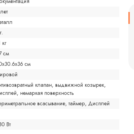
окументация
 лет
еталл
г.
 кг
7 см
0x30.6x36 см
ировой
нтивозвратный клапан, выдвижной козырек,
исплей, немаркая поверхность
ериметральное всасывание, таймер, Дисплей
80 Вт