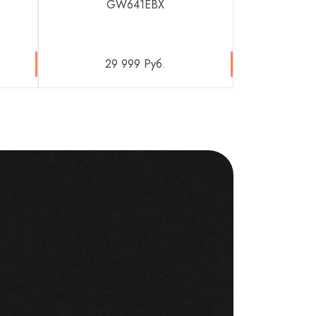
GW641EBX
Gorenje
29 999 Руб.
73