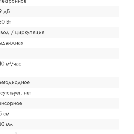
лектронное
9 дБ
80 Вт
твод / циркуляция
ыдвижная
10 м³/час
ветодиодное
тсутствует, нет
енсорное
5 см
50 мм