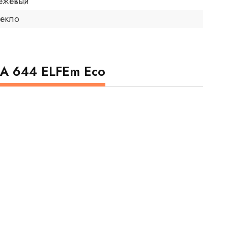
ежевый
текло
EA 644 ELFEm Eco