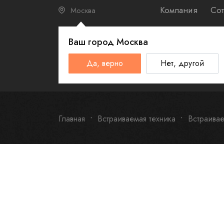
Компания
Сот
Москва
Ваш город
Москва
КАТАЛО
Да, верно
Нет, другой
Schulthess
Smeg
Omoikiri
Главная
Встраиваемая техника
Встраива