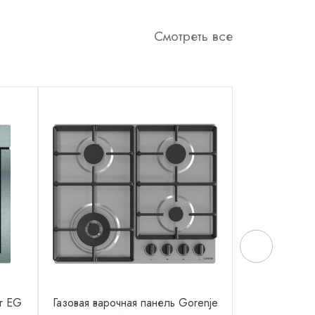
Смотреть все
er EG
Газовая варочная панель Gorenje
Электричес