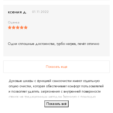
ксения д.
01.11.2022
Оценка
Одни сплошные достоинства, турбо нагрев, печёт отлично
Показать еще
Духовые шкафы с функцией самоочистки имеют отдельную
опцию очистки, которая обеспечивает комфорт пользователей
и позволяет удалять загрязнения с внутренней поверхности
стенок не традиционным методом (вручную с помощью
моющих средств), а более быстрым и простым способом.
Показать всё
Уборка и уход за устройством отнимают минимум времени и
сил.