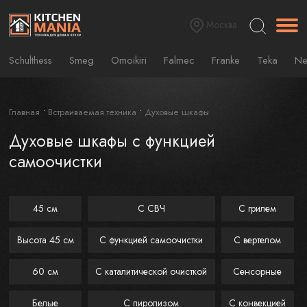
Москва
Schulthess
Smeg
Omoikiri
Falmec
Franke
Teka
Ne
Главная
Встраиваемая техника
Духовые шкафы
Духовые шкафы с функцией
самоочистки
45 см
C СВЧ
С грилем
Высота 45 см
C функцией самоочистки
С вертелом
60 см
С каталитической очисткой
Сенсорные
Белые
С пиролизом
С конвекцией