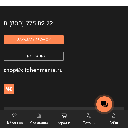
Есть разные варианты умных технологий очищения.
Пиролитическая предполагает нагрев рабочей камеры до
высоких температур, под воздействием которых всех
8 (800) 775-82-72
загрязнения просто сгорают и превращаются в пепел. При
каталитической системе жир расщепляется и превращается в
воду, органику и углекислый газ благодаря катализаторам,
ЗАКАЗАТЬ ЗВОНОК
находящимся в порах специального материала покрытия –
эмали лёгкой очистки. При гидролизной (паровой) чистке пар
РЕГИСТРАЦИЯ
размягчает грязь. После завершения процесса очищения
остаётся только стереть остатки влажной тряпкой.
shop@kitchenmania.ru
Интернет-магазин
Избранное
Сравнение
Корзина
Помощь
Войти