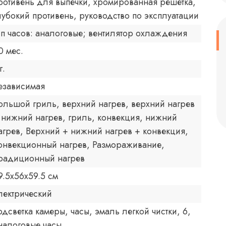
ротивень для выпечки, хромированная решетка,
лубокий противень, руководство по эксплуатации
ип часов: аналоговые; вентилятор охлаждения
0 мес.
г.
езависимая
ольшой гриль, верхний нагрев, верхний нагрев
 нижний нагрев, гриль, конвекция, нижний
агрев, Верхний + нижний нагрев + конвекция,
онвекционный нагрев, Размораживание,
радиционный нагрев
9.5x56x59.5 см
лектрический
одсветка камеры, часы, эмаль легкой чистки, 6,
налоговые часы