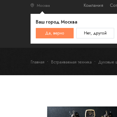
Компания
Сот
Москва
Ваш город
Москва
КАТАЛО
Да, верно
Нет, другой
Schulthess
Smeg
Omoikiri
Главная
Встраиваемая техника
Духовые 