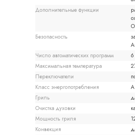
Дополнительные функции
р
о
О
Безопасность
з
А
Число автоматических программ
6
Максимальная температура
2
Переключатели
п
Класс энергопотребления
A
Гриль
д
Очистка духовки
к
Мощность гриля
1
Конвекция
д