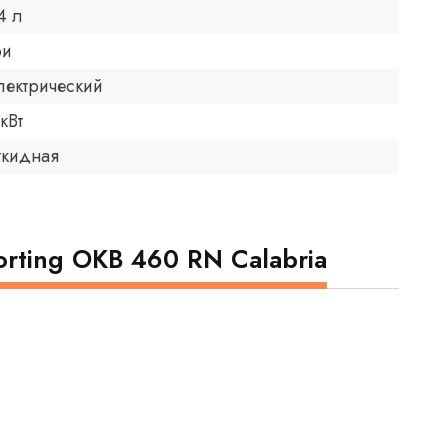
4 л
ри
лектрический
 кВт
ткидная
rting OKB 460 RN Calabria