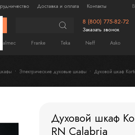
рудничество
Доставка и оплата
Контакты
В
8 (800) 775-82-72
Г
Заказать звонок
Falmec
Franke
Teka
Neff
Asko
шкафы
Электрические духовые шкафы
Духовой шкаф Kort
Духовой шкаф Ko
RN Calabria