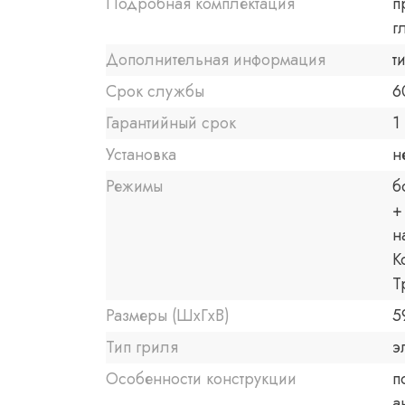
Подробная комплектация
п
г
Дополнительная информация
т
Срок службы
6
Гарантийный срок
1 
Установка
н
Режимы
б
+
н
К
Т
Размеры (ШxГxВ)
5
Тип гриля
э
Особенности конструкции
п
а