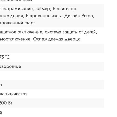
азмораживание, таймер, Вентилятор
хлаждения, Встроенные часы, Дизайн Ретро,
тложенный старт
ащитное отключение, система защиты от детей,
втоотключение, Охлаждаемая дверца
75 °C
оворотные
а
аталитическая
200 Вт
а