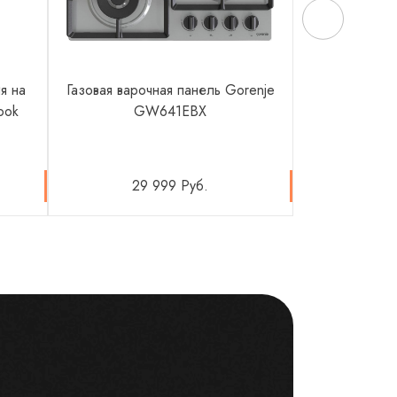
я на
Газовая варочная панель Gorenje
Микровол
ook
GW641EBX
NR
29 999 Руб.
107