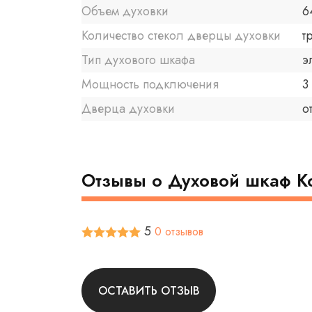
Объем духовки
6
Количество стекол дверцы духовки
т
Тип духового шкафа
э
Мощность подключения
3
Дверца духовки
о
Отзывы о Духовой шкаф Ko
5
0 отзывов
ОСТАВИТЬ ОТЗЫВ