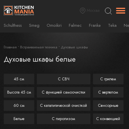
Москва
Schulthess
Smeg
Omoikiri
Falmec
Franke
Teka
Ne
Главная
Встраиваемая техника
Духовые шкафы
Духовые шкафы белые
45 см
C СВЧ
С грилем
Высота 45 см
C функцией самоочистки
С вертелом
60 см
С каталитической очисткой
Сенсорные
Белые
С пиролизом
С конвекцией