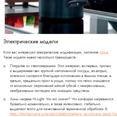
Электрические модели
Если вас интересуют электрические модификации, загляните
сюда
.
Такие модели имеют несколько преимуществ:
Покрытие из стеклокерамики. Этот материал, во-первых, прочен
и выдерживает вес крупной наполненной посуды, во-вторых,
эстетично смотрится благодаря исполнению в тёмном глянце, в-
третьих, предельно прост в уходе, потому что легко очищается
от возможных загрязнений мягкой губкой с неагрессивным,
неабразивным чистящим или моющим средством.
Зоны нагрева Hi-Light. Что это значит? Что конфорки нагреваются
буквально моментально, а также интенсивно, стабильно
выделяют тепло для качественной термической обработки. В
https://kitchenmania.ru/product/elektricheskaya_varochnaya_panel_fr