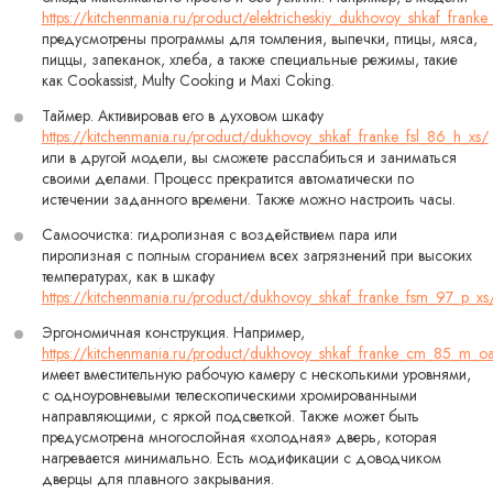
https://kitchenmania.ru/product/elektricheskiy_dukhovoy_shkaf_fran
предусмотрены программы для томления, выпечки, птицы, мяса,
пиццы, запеканок, хлеба, а также специальные режимы, такие
как Cookassist, Multy Cooking и Maxi Coking.
Таймер. Активировав его в духовом шкафу
https://kitchenmania.ru/product/dukhovoy_shkaf_franke_fsl_86_h_xs/
или в другой модели, вы сможете расслабиться и заниматься
своими делами. Процесс прекратится автоматически по
истечении заданного времени. Также можно настроить часы.
Самоочистка: гидролизная с воздействием пара или
пиролизная с полным сгоранием всех загрязнений при высоких
температурах, как в шкафу
https://kitchenmania.ru/product/dukhovoy_shkaf_franke_fsm_97_p_xs
Эргономичная конструкция. Например,
https://kitchenmania.ru/product/dukhovoy_shkaf_franke_cm_85_m_o
имеет вместительную рабочую камеру с несколькими уровнями,
с одноуровневыми телескопическими хромированными
направляющими, с яркой подсветкой. Также может быть
предусмотрена многослойная «холодная» дверь, которая
нагревается минимально. Есть модификации с доводчиком
дверцы для плавного закрывания.