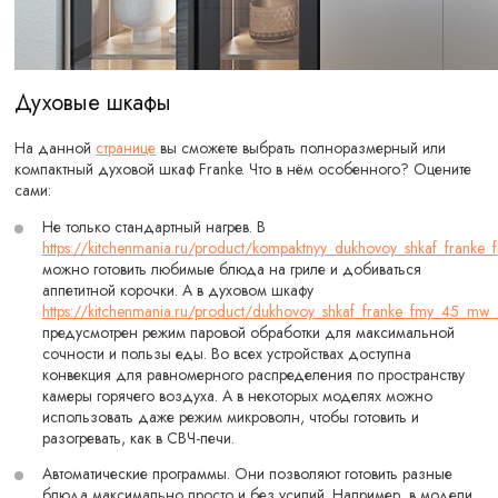
Духовые шкафы
На данной
странице
вы сможете выбрать полноразмерный или
компактный духовой шкаф Franke. Что в нём особенного? Оцените
сами:
Не только стандартный нагрев. В
https://kitchenmania.ru/product/kompaktnyy_dukhovoy_shkaf_frank
можно готовить любимые блюда на гриле и добиваться
аппетитной корочки. А в духовом шкафу
https://kitchenmania.ru/product/dukhovoy_shkaf_franke_fmy_45_
предусмотрен режим паровой обработки для максимальной
сочности и пользы еды. Во всех устройствах доступна
конвекция для равномерного распределения по пространству
камеры горячего воздуха. А в некоторых моделях можно
использовать даже режим микроволн, чтобы готовить и
разогревать, как в СВЧ-печи.
Автоматические программы. Они позволяют готовить разные
блюда максимально просто и без усилий. Например, в модели