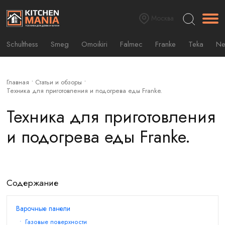
Москва
Schulthess
Smeg
Omoikiri
Falmec
Franke
Teka
Ne
Главная
Статьи и обзоры
Техника для приготовления и подогрева еды Franke.
Техника для приготовления
и подогрева еды Franke.
Содержание
Варочные панели
Газовые поверхности