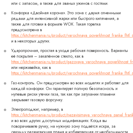
или с запасом, а также для званых ужинов с гостями.
Конфорка «Двойная корона». Это зона с двумя огненными
рядами для интенсивной жарки или быстрого кипячения, а
также для готовки в формате WOK. Такая горелка
предусмотрена в
https://kitchenmania.ru/product/varochnaya_poverkhnost_franke_fht
и в некоторых других.
Ударопрочная, простая в уходе рабочая поверхность. Варианты
её покрытия – закалённое стекло, как в
https://kitchenmania.ru/product/gazovaya_varochnaya_poverkhnost_
или нержавейка, как в
https://kitchenmania.ru/product/varochnaya_poverkhnost_franke_fhtl_
Газ-контроль. Он предусмотрен во всех моделях и работает для
каждой конфорки. Он гарантирует полную безопасность и
нулевые риски утечки газа, так как при затухании пламени
закрывает газовую форсунку.
Электроподжиг, например, в
https://kitchenmania.ru/product/nezavisimaya_varochnaya_panel_fra
и во всех других доступных модификациях. Когда вы
поворачиваете ручку, на нужную зону подаётся искра, за
секунду разжигающая пламя и избавляющая от необходимости