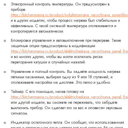
Электронный контроль температуры. Он предусмотрен в
приборе
https://kitchenmania.ru/product/induktsionnaya_varochnaya_poverkh
и в других моделях, чтобы процесс нагрева был стабильным и
эффективным. С такой системой температура отслеживается и
контролируется автоматически.
Блокировка управления и автовыключение при перегреве. Такие
защитные опции предусмотрены в модификации
https://kitchenmania.ru/product/elektricheskaya_varochnaya_panel_f
и во многих других, чтобы вы могли исключить риски
перегорания катушки и случайных нажатий.
Управление и полный контроль. Вы задаёте мощность нагрева
лёгкими касаниями, выбирая одну из 9 или 18 ступеней, и
отслеживаете настройки на дисплее. Это легко и удобно.
Таймер. С его помощью, начав готовку на
https://kitchenmania.ru/product/elektricheskaya_varochnaya_panel_f
или другой модели, вы сможете не переживать, что забудете
выключить прибор. Он сделает это за вас и оповестит звуковым
сигналом.
Индикатор остаточного тепла. Он сообщит, что использованная
ранее и отключенная зона нагрева всё ещё горячая. Её не стоит