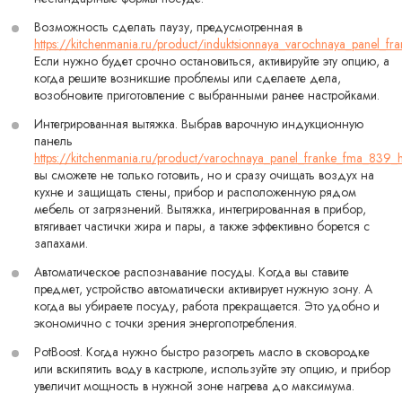
Возможность сделать паузу, предусмотренная в
https://kitchenmania.ru/product/induktsionnaya_varochnaya_panel_fr
Если нужно будет срочно остановиться, активируйте эту опцию, а
когда решите возникшие проблемы или сделаете дела,
возобновите приготовление с выбранными ранее настройками.
Интегрированная вытяжка. Выбрав варочную индукционную
панель
https://kitchenmania.ru/product/varochnaya_panel_franke_fma_839_
вы сможете не только готовить, но и сразу очищать воздух на
кухне и защищать стены, прибор и расположенную рядом
мебель от загрязнений. Вытяжка, интегрированная в прибор,
втягивает частички жира и пары, а также эффективно борется с
запахами.
Автоматическое распознавание посуды. Когда вы ставите
предмет, устройство автоматически активирует нужную зону. А
когда вы убираете посуду, работа прекращается. Это удобно и
экономично с точки зрения энергопотребления.
PotBoost. Когда нужно быстро разогреть масло в сковородке
или вскипятить воду в кастрюле, используйте эту опцию, и прибор
увеличит мощность в нужной зоне нагрева до максимума.