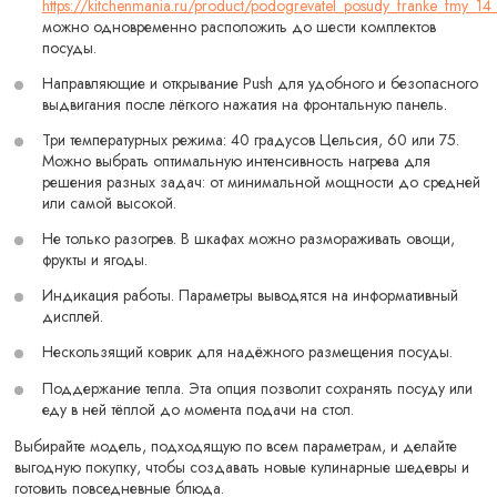
https://kitchenmania.ru/product/podogrevatel_posudy_franke_fmy_
можно одновременно расположить до шести комплектов
посуды.
Направляющие и открывание Push для удобного и безопасного
выдвигания после лёгкого нажатия на фронтальную панель.
Три температурных режима: 40 градусов Цельсия, 60 или 75.
Можно выбрать оптимальную интенсивность нагрева для
решения разных задач: от минимальной мощности до средней
или самой высокой.
Не только разогрев. В шкафах можно размораживать овощи,
фрукты и ягоды.
Индикация работы. Параметры выводятся на информативный
дисплей.
Нескользящий коврик для надёжного размещения посуды.
Поддержание тепла. Эта опция позволит сохранять посуду или
еду в ней тёплой до момента подачи на стол.
Выбирайте модель, подходящую по всем параметрам, и делайте
выгодную покупку, чтобы создавать новые кулинарные шедевры и
готовить повседневные блюда.