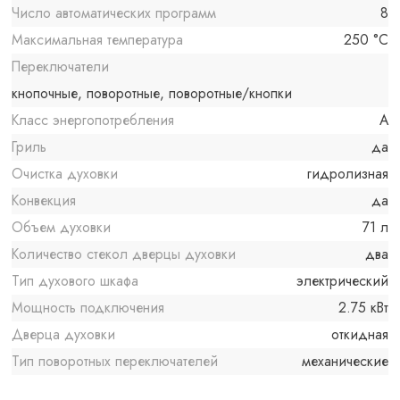
Число автоматических программ
8
Максимальная температура
250 °C
Переключатели
кнопочные, поворотные, поворотные/кнопки
Класс энергопотребления
A
Гриль
да
Очистка духовки
гидролизная
Конвекция
да
Объем духовки
71 л
Количество стекол дверцы духовки
два
Тип духового шкафа
электрический
Мощность подключения
2.75 кВт
Дверца духовки
откидная
Тип поворотных переключателей
механические