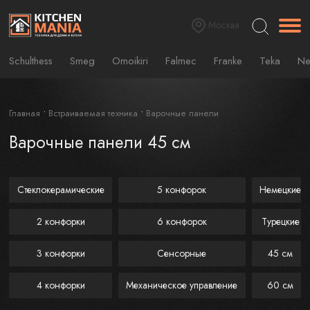
Москва
Schulthess
Smeg
Omoikiri
Falmec
Franke
Teka
Ne
Главная
Встраиваемая техника
Варочные панели
Варочные панели 45 см
Стеклокерамические
5 конфорок
Немецкие
2 конфорки
6 конфорок
Турецкие
3 конфорки
Сенсорные
45 см
4 конфорки
Механическое управление
60 см