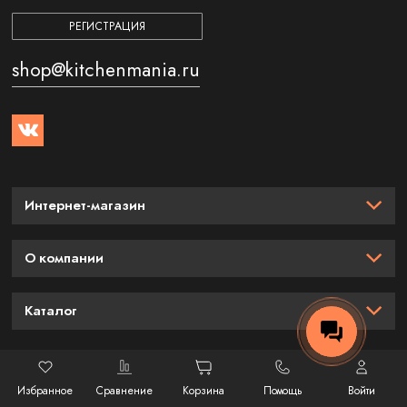
РЕГИСТРАЦИЯ
shop@kitchenmania.ru
Интернет-магазин
О компании
Каталог
Газ-контролем снабжены не только современные плиты, но и
все модели варочных газовых панелей с независимым типом
© 2026 год. Китченмания — официальный интернет-магазин
Избранное
Сравнение
Корзина
Помощь
Войти
подключения и встраиваемой установкой. Также опция