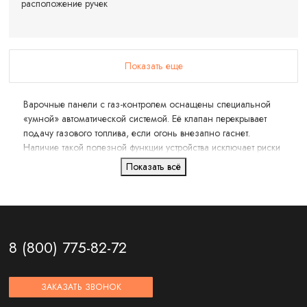
расположение ручек
Показать еще
Варочные панели с газ-контролем оснащены специальной
«умной» автоматической системой. Её клапан перекрывает
подачу газового топлива, если огонь внезапно гаснет.
Наличие такой полезной функции устройства исключает риски
утечек газа дома или в квартире и обеспечивает
Показать всё
максимальную безопасность при эксплуатации.
8 (800) 775-82-72
ЗАКАЗАТЬ ЗВОНОК