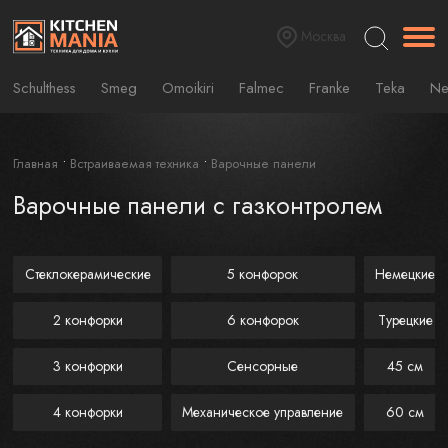
Москва
Schulthess
Smeg
Omoikiri
Falmec
Franke
Teka
Ne
Главная
Встраиваемая техника
Варочные панели
Варочные панели с газконтролем
Стеклокерамические
5 конфорок
Немецкие
2 конфорки
6 конфорок
Турецкие
3 конфорки
Сенсорные
45 см
4 конфорки
Механическое управление
60 см