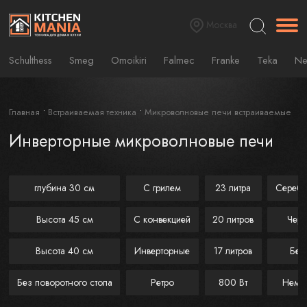
Москва
Schulthess
Smeg
Omoikiri
Falmec
Franke
Teka
Ne
Главная
Встраиваемая техника
Микроволновые печи встраиваемые
Инверторные микроволновые печи
глубина 30 см
С грилем
23 литра
Серебр
Высота 45 см
С конвекцией
20 литров
Чер
Высота 40 см
Инверторные
17 литров
Бел
Без поворотного стола
Ретро
800 Вт
Неме