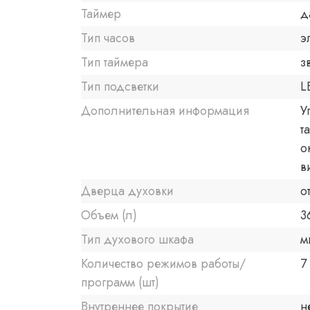
Таймер
д
Тип часов
э
Тип таймера
з
Тип подсветки
L
Дополнительная информация
У
т
о
в
Дверца духовки
о
Объем (л)
3
Тип духового шкафа
м
Количество режимов работы/
7
программ (шт)
Внутреннее покрытие
н