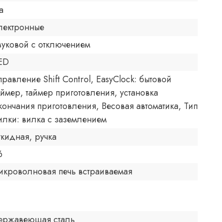
а
лектронные
вуковой с отключением
ED
правление Shift Control, EasyClock: бытовой
аймер, таймер приготовления, установка
кончания приготовления, Весовая автоматика, Тип
илки: вилка с заземлением
ткидная, ручка
6
икроволновая печь встраиваемая
ержавеющая сталь