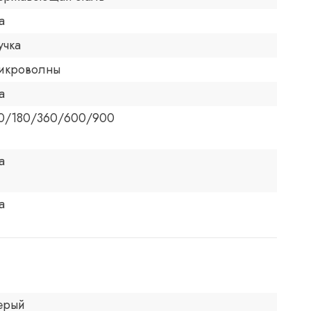
а
учка
икроволны
а
0/180/360/600/900
а
а
ерый