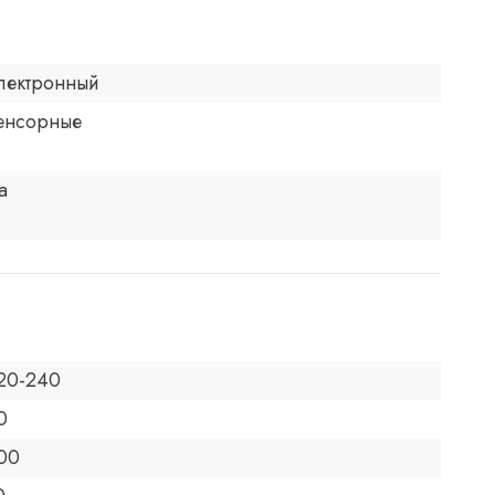
лектронный
енсорные
а
20-240
0
00