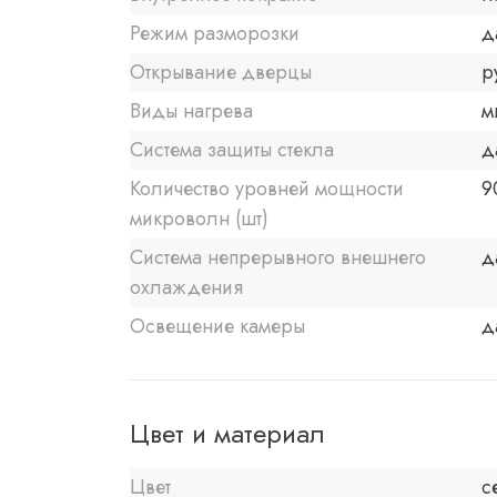
Режим разморозки
д
Открывание дверцы
р
Виды нагрева
м
Система защиты стекла
д
Количество уровней мощности
9
микроволн (шт)
Система непрерывного внешнего
д
охлаждения
Освещение камеры
д
Цвет и материал
Цвет
с