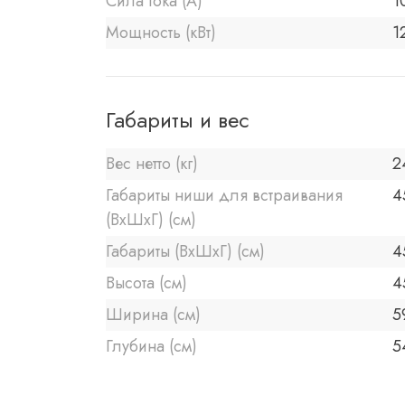
Сила тока (А)
1
Мощность (кВт)
1
Габариты и вес
Вес нетто (кг)
2
Габариты ниши для встраивания
4
(ВхШхГ) (см)
Габариты (ВхШхГ) (см)
4
Высота (см)
4
Ширина (см)
5
Глубина (см)
5