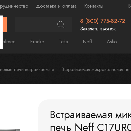
рудничество
Доставка и оплата
Контакты
В
8 (800) 775-82-72
Г
Заказать звонок
Falmec
Franke
Teka
Neff
Asko
новые печи встраиваемые
Встраиваемая микроволновая пе
Встраиваемая ми
печь Neff C17U