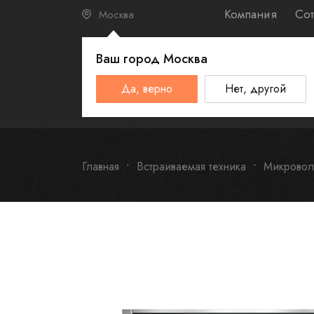
Компания
Сот
Москва
Ваш город
Москва
КАТАЛО
Да, верно
Нет, другой
Schulthess
Smeg
Omoikiri
Главная
Встраиваемая техника
Микровол