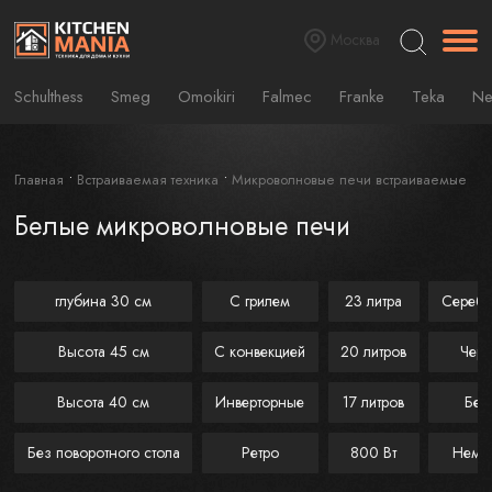
Москва
Schulthess
Smeg
Omoikiri
Falmec
Franke
Teka
Ne
Главная
Встраиваемая техника
Микроволновые печи встраиваемые
Белые микроволновые печи
глубина 30 см
С грилем
23 литра
Серебр
Высота 45 см
С конвекцией
20 литров
Чер
Высота 40 см
Инверторные
17 литров
Бел
Без поворотного стола
Ретро
800 Вт
Неме