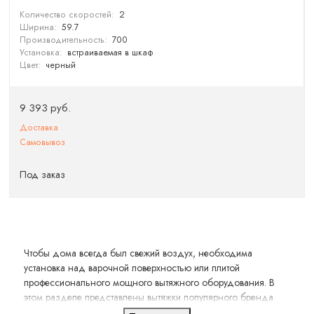
Количество скоростей:
2
Ширина:
59.7
Производительность:
700
Установка:
встраиваемая в шкаф
Цвет:
черный
9 393 руб.
Доставка
Самовывоз
Под заказ
Чтобы дома всегда был свежий воздух, необходима
установка над варочной поверхностью или плитой
профессионального мощного вытяжного оборудования. В
этом разделе представлены вытяжки популярного бренда
Haier, встраиваемые в подвесные настенные шкафы. Они