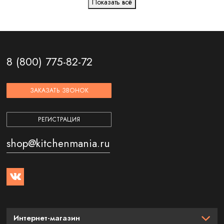
Показать всё
имеют отличные технические характеристики, идеально
вписываются в интерьер, убирают все запахи и гарантируют
эффективную очистку от различных загрязнений: пара, частиц
жира, гари, дыма и продуктов горения газа.
8 (800) 775-82-72
ЗАКАЗАТЬ ЗВОНОК
РЕГИСТРАЦИЯ
shop@kitchenmania.ru
Интернет-магазин