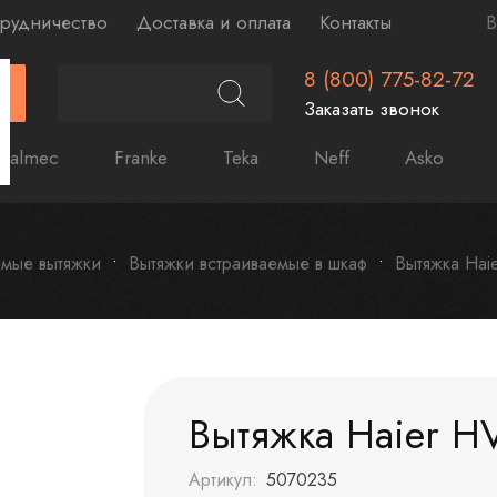
рудничество
Доставка и оплата
Контакты
В
8 (800) 775-82-72
Г
Заказать звонок
Falmec
Franke
Teka
Neff
Asko
емые вытяжки
Вытяжки встраиваемые в шкаф
Вытяжка Hai
Вытяжка Haier H
Артикул:
5070235