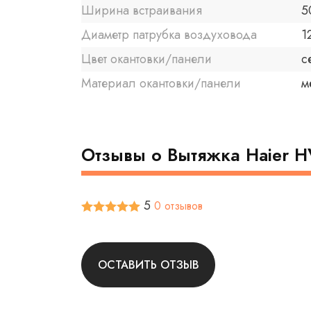
Ширина встраивания
5
Диаметр патрубка воздуховода
1
Цвет окантовки/панели
с
Материал окантовки/панели
м
Отзывы о Вытяжка Haier H
5
0 отзывов
ОСТАВИТЬ ОТЗЫВ