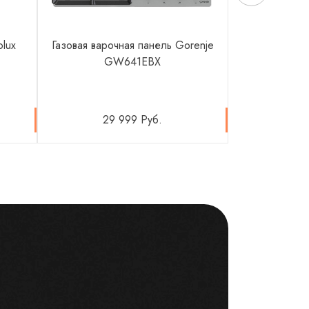
olux
Газовая варочная панель Gorenje
Электричес
GW641EBX
Gorenje
29 999 Руб.
73