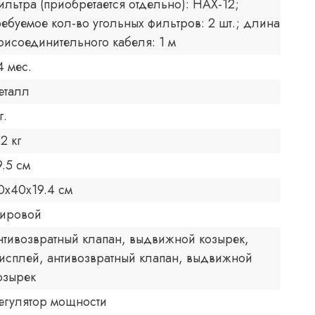
ильтра (приобретается отдельно): HAX-12;
ребуемое кол-во угольных фильтров: 2 шт.; длина
рисоединительного кабеля: 1 м
4 мес.
еталл
г.
.2 кг
9.5 см
0x40x19.4 см
ировой
нтивозвратный клапан, выдвижной козырек,
исплей, антивозвратный клапан, выдвижной
озырек
егулятор мощности