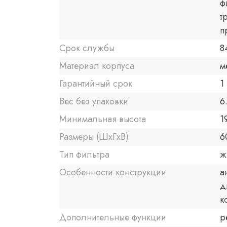
ф
т
п
Срок службы
8
Материал корпуса
м
Гарантийный срок
1 
Вес без упаковки
6
Минимальная высота
1
Размеры (ШxГxВ)
6
Тип фильтра
ж
Особенности конструкции
а
д
к
Дополнительные функции
р