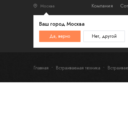
Компания
Сот
Москва
Ваш город
Москва
КАТАЛО
Да, верно
Нет, другой
Schulthess
Smeg
Omoikiri
Главная
Встраиваемая техника
Встраива