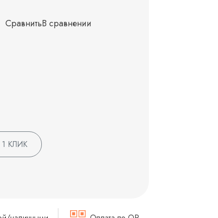
Сравнить
В сравнении
 1 КЛИК
ой/наличными
Оплата по QR