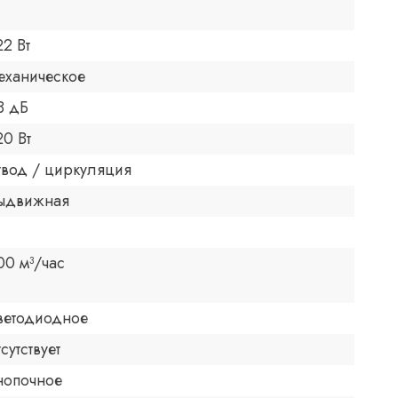
22 Вт
еханическое
8 дБ
20 Вт
твод / циркуляция
ыдвижная
00 м³/час
ветодиодное
тсутствует
нопочное