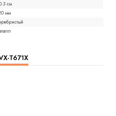
0.3 см
20 мм
еребристый
еталл
VX-T671X