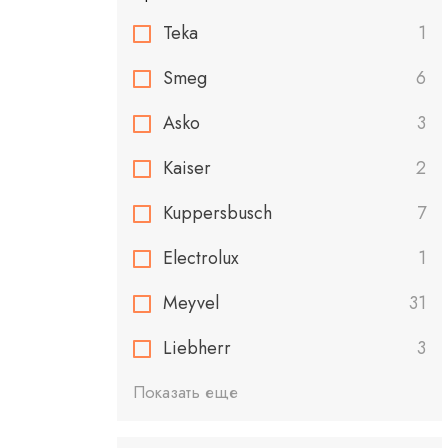
Teka
1
Smeg
6
Asko
3
Kaiser
2
Kuppersbusch
7
Electrolux
1
Meyvel
31
Liebherr
3
Показать еще