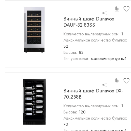
Винный шкаф Dunavox
DAUF-32.83SS
Количество температурных зон:
1
Максимальное количество бутылок:
32
Высота:
82
Тип установки:
монотемпературный
Винный шкаф Dunavox DX-
70.258B
Количество температурных зон:
1
Высота:
120
Максимальное количество бутылок:
70
Тип установки:
монотемпературный