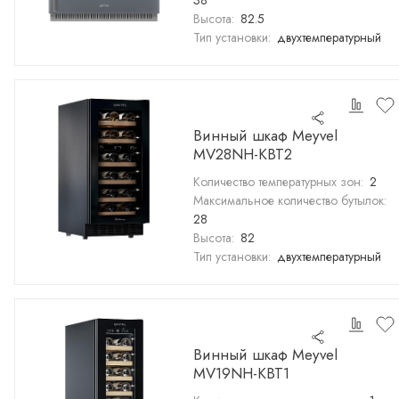
38
Высота:
82.5
Тип установки:
двухтемпературный
Винный шкаф Meyvel
MV28NH-KBT2
Количество температурных зон:
2
Максимальное количество бутылок:
28
Высота:
82
Тип установки:
двухтемпературный
Винный шкаф Meyvel
MV19NH-KBT1