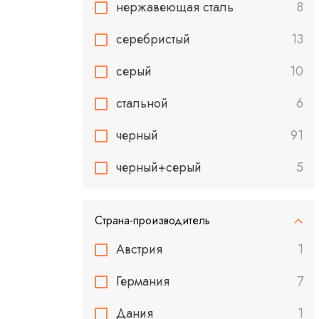
нержавеющая сталь
8
серебристый
13
серый
10
стальной
6
черный
91
черный+серый
5
Страна-производитель
Австрия
1
Германия
7
Дания
1