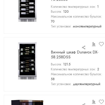
Количество температурных зон:
1
Высота:
120
Максимальное количество бутылок:
70
Тип установки:
монотемпературный
Винный шкаф Dunavox DX-
58.258DSS
Высота:
121.5
Количество температурных зон:
2
Максимальное количество бутылок:
58
Тип установки:
двухтемпературный