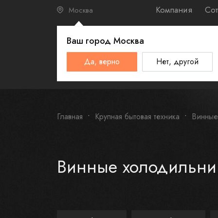
Компания
Сот
Москва
Ваш город
Москва
КАТАЛО
Да, верно
Нет, другой
Schulthess
Smeg
Omoikiri
Главная
Крупная бытовая техника
Винные
Винные холодильни