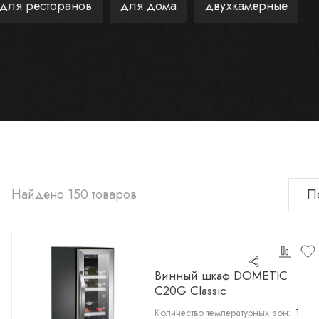
для ресторанов
для дома
двухкамерные
Найдено 150 товаров
Винный шкаф DOMETIC
C20G Classic
Количество температурных зон:
1