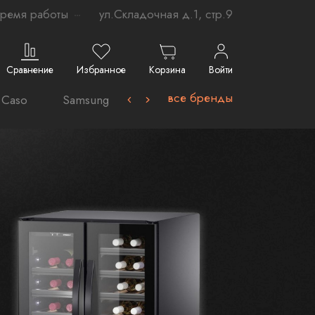
ремя работы
ул.Складочная д.1, стр.9
Сравнение
Избранное
Корзина
Войти
все бренды
Caso
Samsung-
Avel
VARD
La Germ