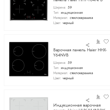
Ширина:
59
Тип:
индукционная
Материал:
стеклокерамика
Цвет:
черный
Варочная панель Haier HHX-
Y64NVB
Ширина:
59
Тип:
индукционная
Материал:
стеклокерамика
Цвет:
черный
Индукционная варочная