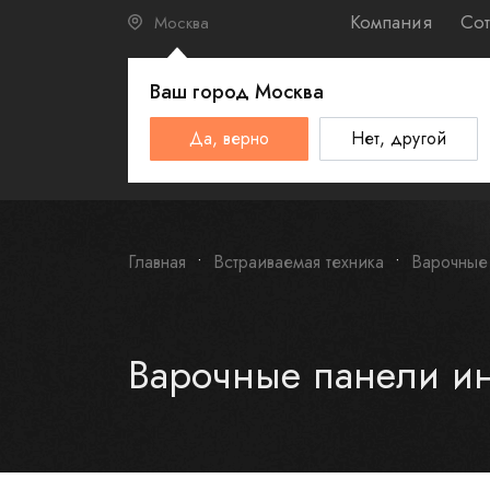
Компания
Сот
Москва
Ваш город
Москва
КАТАЛО
Да, верно
Нет, другой
Schulthess
Smeg
Omoikiri
Главная
Встраиваемая техника
Варочные
Варочные панели и