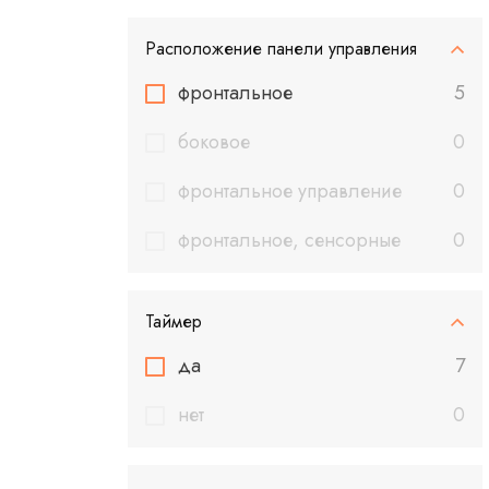
Расположение панели управления
фронтальное
5
боковое
0
фронтальное управление
0
фронтальное, сенсорные
0
Таймер
да
7
нет
0