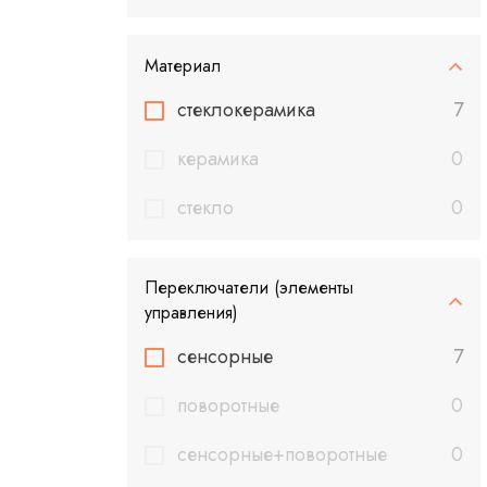
Материал
стеклокерамика
7
керамика
0
стекло
0
Переключатели (элементы
управления)
сенсорные
7
поворотные
0
сенсорные+поворотные
0