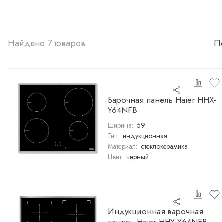
Найдено 7 товаров
Варочная панель Haier HHX-
Y64NFB
Ширина:
59
Тип:
индукционная
Материал:
стеклокерамика
Цвет:
черный
Индукционная варочная
панель Haier HHY-Y64NFB