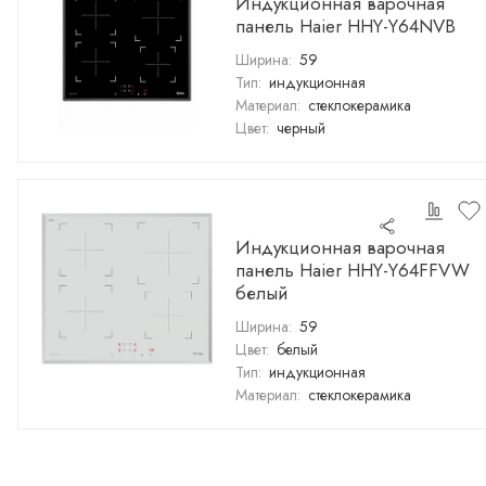
Индукционная варочная
панель Haier HHY-Y64NVB
Ширина:
59
Тип:
индукционная
Материал:
стеклокерамика
Цвет:
черный
Индукционная варочная
панель Haier HHY-Y64FFVW
белый
Ширина:
59
Цвет:
белый
Тип:
индукционная
Материал:
стеклокерамика