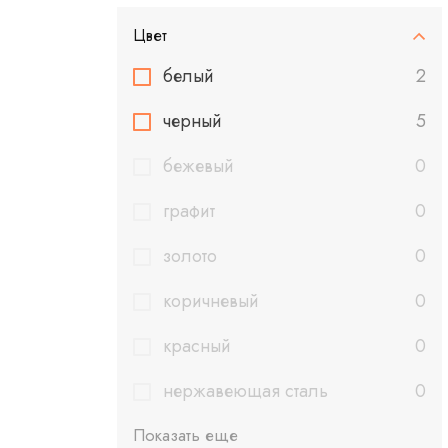
Цвет
белый
2
черный
5
бежевый
0
графит
0
золото
0
коричневый
0
красный
0
нержавеющая сталь
0
Показать еще