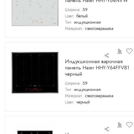
панель Haier HHY-Y64NVW
Ширина:
59
Цвет:
белый
Тип:
индукционная
Материал:
стеклокерамика
Индукционная варочная
панель Haier HHY-Y64FFVB1
черный
Ширина:
59
Тип:
индукционная
Материал:
стеклокерамика
Цвет:
черный