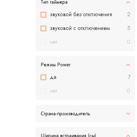
Тип таймера
звуковой без отключения
2
звуковой с отключением
5
нет
0
Режим Power
да
7
нет
0
Страна-производитель
Ширина встраивания (см)