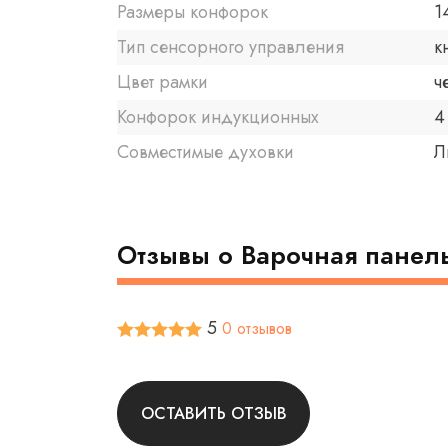
Размеры конфорок
1
Тип сенсорного управления
к
Цвет рамки
ч
Конфорок индукционных
4
Совместимые духовки
Л
Отзывы о Варочная панел
5
0 отзывов
ОСТАВИТЬ ОТЗЫВ