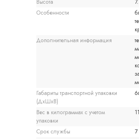
Высота
7
Особенности
б
т
к
Дополнительная информация
т
м
м
к
з
м
Габариты транспортной упаковки
6
(ДхШхВ)
Вес в килограммах с учетом
1
упаковки
Срок службы
7