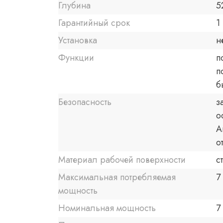
Глубина
5
Гарантийный срок
1 
Установка
н
Функции
п
п
б
Безопасность
з
о
А
о
Материал рабочей поверхности
с
Максимальная потребляемая
7
мощность
Номинальная мощность
7