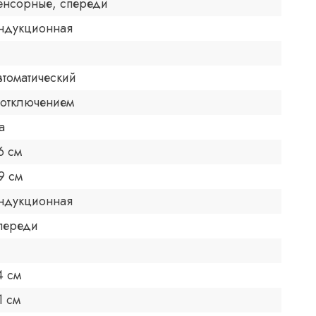
енсорные, спереди
ндукционная
втоматический
 отключением
а
6 см
9 см
ндукционная
переди
4 см
1 см