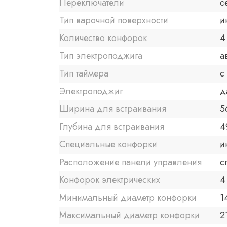
Переключатели
с
Тип варочной поверхности
и
Количество конфорок
4
Тип электроподжига
а
Тип таймера
с
Электроподжиг
д
Ширина для встраивания
5
Глубина для встраивания
4
Специальные конфорки
и
Расположение панели управления
с
Конфорок электрических
4
Минимальный диаметр конфорки
1
Максимальный диаметр конфорки
2