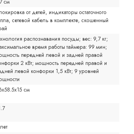
.7 см
локировка от детей, индикаторы остаточного
епла, сетевой кабель в комплекте, скошенный
рай
ехнология распознавания посуды; вес: 9,7 кг;
аксимальное время работы таймера: 99 мин;
ощность передней левой и задней правой
онфорки 2 кВт; мощность передней правой и
адней левой конфорки 1,5 кВт; 9 уровней
ощности
6x58.5x15 см
1.7
 лет