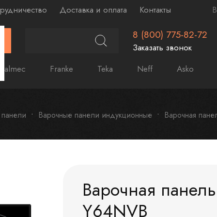
рудничество
Доставка и оплата
Контакты
В
8 (800) 775-82-72
Г
Заказать звонок
Falmec
Franke
Teka
Neff
Asko
 панели
Варочные панели индукционные
Варочная пане
Варочная панель
Y64NVB