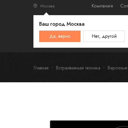
Компания
Сот
Москва
Ваш город
Москва
КАТАЛО
Да, верно
Нет, другой
Schulthess
Smeg
Omoikiri
Главная
Встраиваемая техника
Варочные