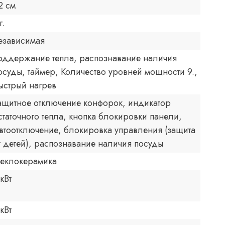
2 см
г.
езависимая
оддержание тепла, распознавание наличия
осуды, таймер, Количество уровней мощности 9.,
ыстрый нагрев
ащитное отключение конфорок, индикатор
статочного тепла, кнопка блокировки панели,
втоотключение, блокировка управления (защита
т детей), распознавание наличия посуды
теклокерамика
 кВт
 кВт