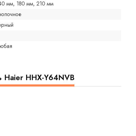
40 мм, 180 мм, 210 мм
нопочное
ерный
юбая
ь Haier HHX-Y64NVB