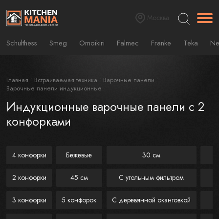
Москва
Schulthess
Smeg
Omoikiri
Falmec
Franke
Teka
Ne
Главная
Встраиваемая техника
Варочные панели
Варочные панели индукционные
Индукционные варочные панели с 2
конфорками
4 конфорки
Бежевые
30 см
2 конфорки
45 см
С угольным фильтром
3 конфорки
5 конфорок
С деревянной окантовкой