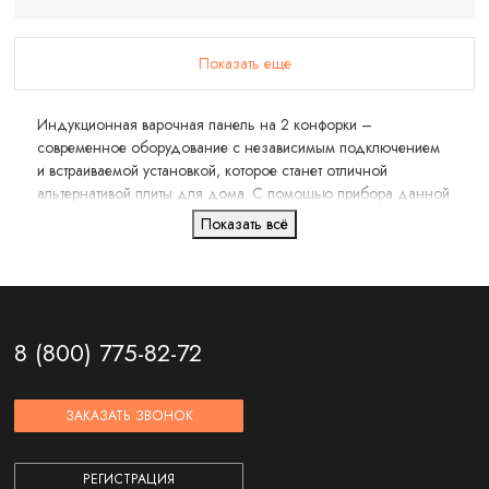
Показать еще
Индукционная варочная панель на 2 конфорки –
современное оборудование с независимым подключением
и встраиваемой установкой, которое станет отличной
альтернативой плиты для дома. С помощью прибора данной
категории можно готовить разнообразные блюда, полезные
Показать всё
для здоровья и красоты, использовать различные способы
тепловой обработки пищи.
8 (800) 775-82-72
ЗАКАЗАТЬ ЗВОНОК
РЕГИСТРАЦИЯ