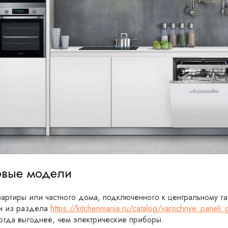
овые модели
вартиры или частного дома, подключенного к центральному г
и из раздела
https://kitchenmania.ru/catalog/varochnye_paneli
ногда выгоднее, чем электрические приборы.