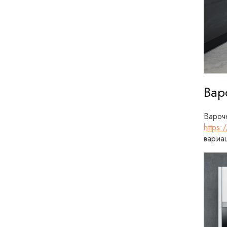
Вар
Вароч
https:
вариа