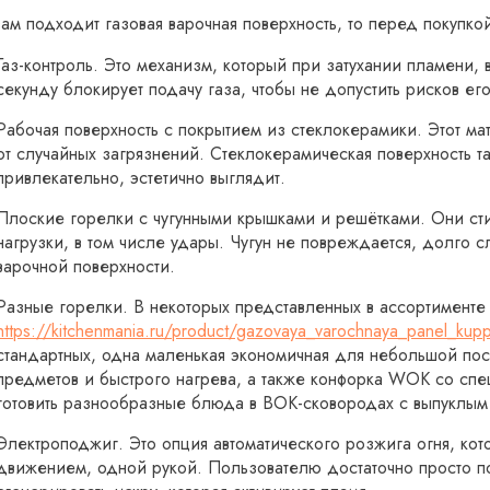
вам подходит газовая варочная поверхность, то перед покупко
Газ-контроль. Это механизм, который при затухании пламени,
секунду блокирует подачу газа, чтобы не допустить рисков ег
Рабочая поверхность с покрытием из стеклокерамики. Этот мат
от случайных загрязнений. Стеклокерамическая поверхность 
привлекательно, эстетично выглядит.
Плоские горелки с чугунными крышками и решётками. Они ст
нагрузки, в том числе удары. Чугун не повреждается, долго 
варочной поверхности.
Разные горелки. В некоторых представленных в ассортименте 
https://kitchenmania.ru/product/gazovaya_varochnaya_panel_ku
стандартных, одна маленькая экономичная для небольшой по
предметов и быстрого нагрева, а также конфорка WOK со спе
готовить разнообразные блюда в ВОК-сковородах с выпуклым
Электроподжиг. Это опция автоматического розжига огня, кот
движением, одной рукой. Пользователю достаточно просто пов