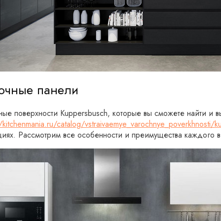
очные панели
ные поверхности Kuppersbusch, которые вы сможете найти и в
//kitchenmania.ru/catalog/vstraivaemye_varochnye_poverkhnosti/
циях. Рассмотрим все особенности и преимущества каждого 