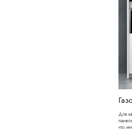
Газ
Для к
панел
что и