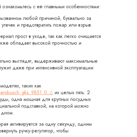
й ознакомьтесь с её главными особенностями:
 вызванном любой причиной, буквально за
о утечек и предотвратить пожар или взрыв.
ериал прост в уходе, так как легко очищается
также обладает высокой прочностью и
ильно выглядят, выдерживают максимальные
служит даже при интенсивной эксплуатации
моделях, таких как
ppersbusch_gks_9851_0_/
, их целых пять: 2
суды, одна мощная для крупных посудных
циальной подставкой, на которой можно
 дном.
орая активируется за одну секунду, одним
ернуть ручку-регулятор, чтобы