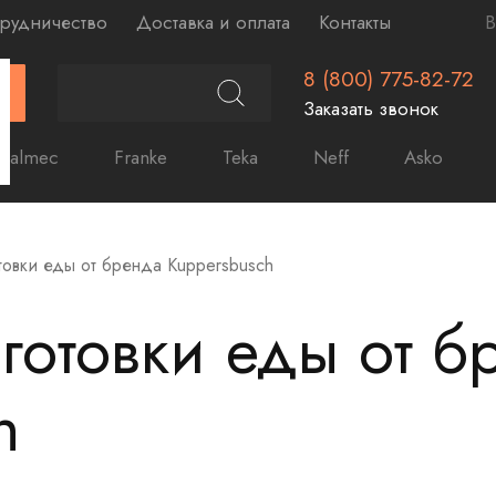
рудничество
Доставка и оплата
Контакты
В
8 (800) 775-82-72
Г
Заказать звонок
Falmec
Franke
Teka
Neff
Asko
товки еды от бренда Kuppersbusch
 готовки еды от б
h