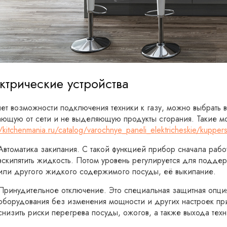
ктрические устройства
нет возможности подключения техники к газу, можно выбрать 
ающую от сети и не выделяющую продукты сгорания. Такие м
//kitchenmania.ru/catalog/varochnye_paneli_elektricheskie/kupper
Автоматика закипания. С такой функцией прибор сначала рабо
вскипятить жидкость. Потом уровень регулируется для подде
или другого жидкого содержимого посуды, её выкипание.
Принудительное отключение. Это специальная защитная опци
оборудования без изменения мощности и других настроек пр
снизить риски перегрева посуды, ожогов, а также выхода техн