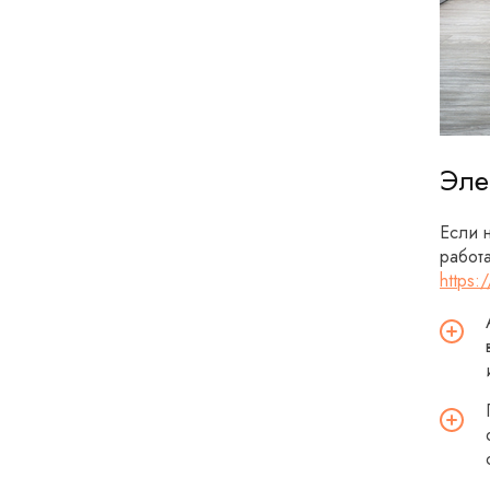
Эле
Если 
работ
https: