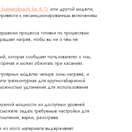
el_kuppersbusch_ke_6_1/
или другой модели,
т привести к несанкционированным включениям
вершении процесса готовки по прошествии
ращает нагрев, чтобы вы ни о чём не
ий, которая сообщает пользователю о том,
орячая и может обжигать при касаниях.
пулярных моделях четыре зоны нагрева, и
или трёхконтурная для крупногабаритной
зможностью удлинения для использования
 нужной мощности из доступных уровней
 сможете задать требуемые настройки для
томления, варки, разогрева.
е из этого материала выдерживает