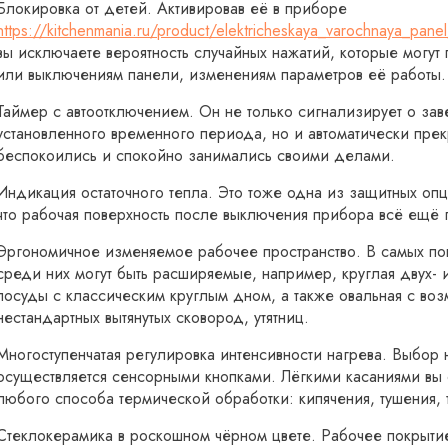
Блокировка от детей. Активировав её в приборе
https://kitchenmania.ru/product/elektricheskaya_varochnaya_pan
вы исключаете вероятность случайных нажатий, которые могу
или выключениям панели, изменениям параметров её работы.
Таймер с автоотключением. Он не только сигнализирует о за
установленного временного периода, но и автоматически прек
беспокоились и спокойно занимались своими делами.
Индикация остаточного тепла. Это тоже одна из защитных опц
что рабочая поверхность после выключения прибора всё ещё г
Эргономичное изменяемое рабочее пространство. В самых по
среди них могут быть расширяемые, например, круглая двух- 
посуды с классическим круглым дном, а также овальная с во
нестандартных вытянутых сковород, утятниц.
Многоступенчатая регулировка интенсивности нагрева. Выбор
осуществляется сенсорными кнопками. Лёгкими касаниями вы
любого способа термической обработки: кипячения, тушения, 
Стеклокерамика в роскошном чёрном цвете. Рабочее покрыти