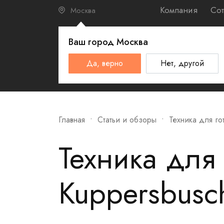
Компания
Сот
Москва
Ваш город
Москва
КАТАЛО
Да, верно
Нет, другой
Schulthess
Smeg
Omoikiri
Главная
Статьи и обзоры
Техника для го
Техника для
Kuppersbusc