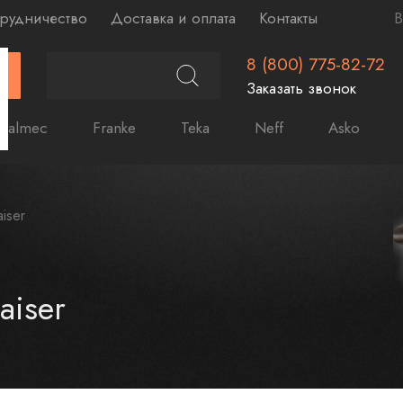
рудничество
Доставка и оплата
Контакты
В
8 (800) 775-82-72
Г
Заказать звонок
Falmec
Franke
Teka
Neff
Asko
aiser
aiser