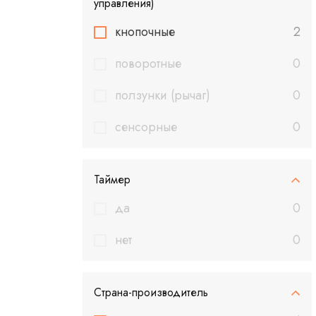
управления)
кнопочные
2
поворотные
0
ползунки (рычаг)
0
сенсорные
0
Таймер
да
0
нет
0
Страна-производитель