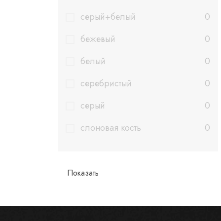
cерый+белый
0
бежевый
0
белый
0
серебристый
0
серый
0
слоновая кость
0