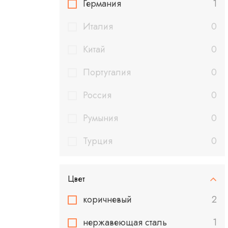
Германия
1
Италия
0
Китай
0
Португалия
0
Россия
0
Румыния
0
Турция
0
Цвет
коричневый
2
нержавеющая сталь
1