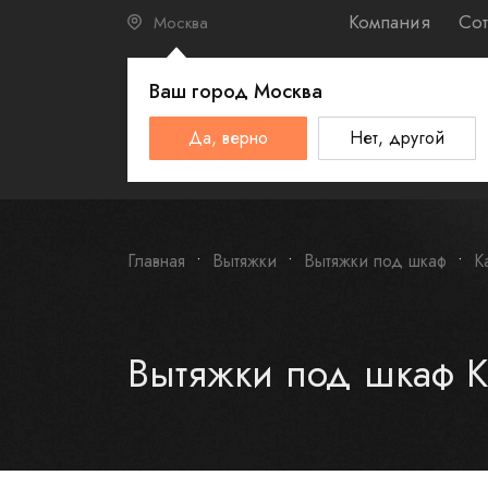
Компания
Сот
Москва
Ваш город
Москва
КАТАЛО
Да, верно
Нет, другой
Schulthess
Smeg
Omoikiri
Главная
Вытяжки
Вытяжки под шкаф
K
Вытяжки под шкаф K