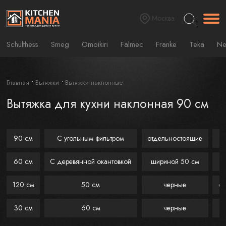
Москва
Schulthess
Smeg
Omoikiri
Falmec
Franke
Teka
Ne
Главная
Вытяжки
Вытяжки наклонные
Вытяжка для кухни наклонная 90 см
90 см
С угольным фильтром
отдельностоящие
60 см
С деревянной окантовкой
шириной 50 см
120 см
50 см
черные
с 
30 см
60 см
черные