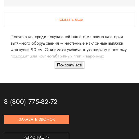
Показать еще
Популярная среди покупателей нашего магазина категория
вытяжного оборудования – настенные наклонные вытяжки
для кухни 90 см. Они имеют увеличенную ширину и поэтому
подходят для крупногабаритных плит и варочных
поверхностей с количеством конфорок от 4 штук.
Показать всё
8 (800) 775-82-72
ЗАКАЗАТЬ ЗВОНОК
РЕГИСТРАЦИЯ