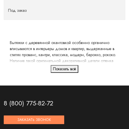
Под заказ
Вытяжки с деревянной окантовкой особенно органично
вписываются в интерьеры домов и квартир, выдержанные в
стилях прованс, кантри, классика, модерн, барокко, рококо.
Наличие такой оригинальной декоративной детали оттенка
натурального дерева на фронтальной части корпуса придаёт
Показать всё
вытяжному оборудованию изюминку, освежает и украшает
его дизайн. Устройство идеально сочетается с подвесной
настенной и напольной кухонной мебелью, выполненной из
древесины или имитирующей её фактуру.
8 (800) 775-82-72
ЗАКАЗАТЬ ЗВОНОК