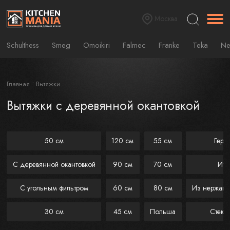
Москва
Schulthess
Smeg
Omoikiri
Falmec
Franke
Teka
Ne
Главная
Вытяжки
Вытяжки с деревянной окантовкой
50 см
120 см
55 см
Герм
С деревянной окантовкой
90 см
70 см
Ита
С угольным фильтром
60 см
80 см
Из нержаве
30 см
45 см
Польша
Стекл