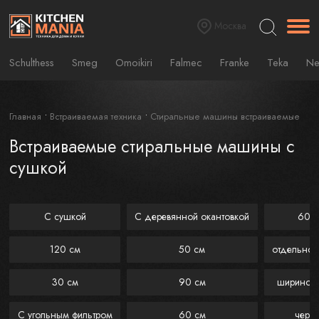
Москва
Schulthess
Smeg
Omoikiri
Falmec
Franke
Teka
Ne
Главная
Встраиваемая техника
Стиральные машины встраиваемые
Встраиваемые стиральные машины с
сушкой
С сушкой
С деревянной окантовкой
60 
120 см
50 см
отдельнос
30 см
90 см
шириной 
С угольным фильтром
60 см
черн