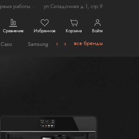
ремя работы
ул.Складочная д.1, стр.9
Сравнение
Избранное
Корзина
Войти
все бренды
Caso
Samsung-
Avel
VARD
La Germ