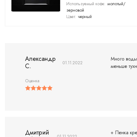
Используемый кофе:
молотый/
зерновой
Цвет:
черный
Александр
Много воды 
01.11.2022
С.
меньше тухн
Оценка
Дмитрий
+ Пенка кре
01.11.2022