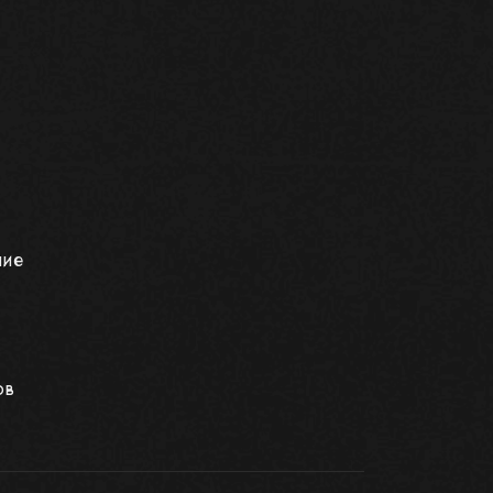
ние
ов