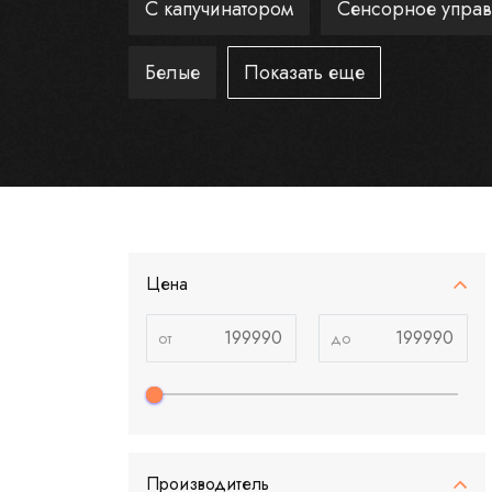
C капучинатором
Сенсорное упра
Белые
Показать еще
Цена
Производитель