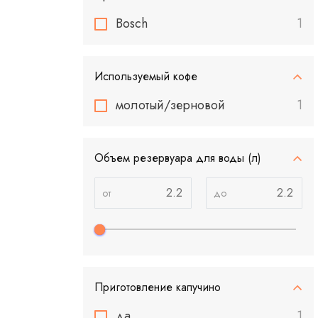
Bosch
1
Используемый кофе
молотый/зерновой
1
Объем резервуара для воды (л)
Приготовление капучино
да
1