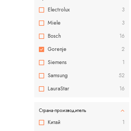
Electrolux
3
Miele
3
Bosch
16
Gorenje
2
Siemens
1
Samsung
52
LauraStar
16
Страна-производитель
Китай
1