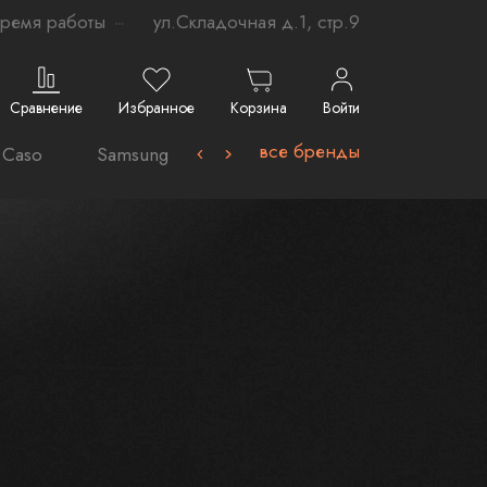
ремя работы
ул.Складочная д.1, стр.9
Сравнение
Избранное
Корзина
Войти
все бренды
Caso
Samsung-
Avel
VARD
La Germ