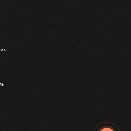
ние
ов
.