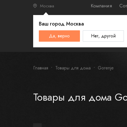
Компания
Сот
Москва
Ваш город
Москва
КАТАЛО
Да, верно
Нет, другой
Schulthess
Smeg
Omoikiri
Главная
Товары для дома
Gorenje
Товары для дома Go