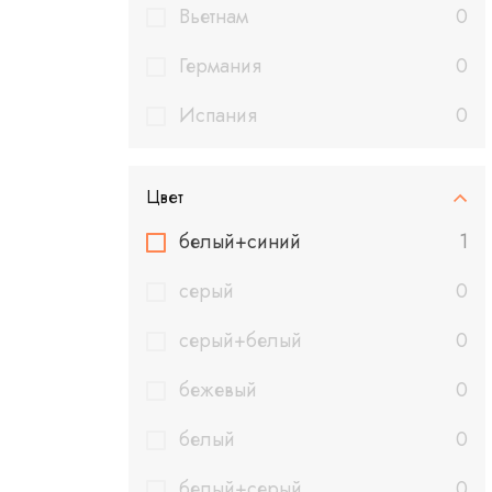
Вьетнам
0
Германия
0
Испания
0
Цвет
белый+синий
1
cерый
0
cерый+белый
0
бежевый
0
белый
0
белый+серый
0