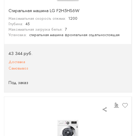
Cтиральная машина LG F2H5HS6W
Максимальная скорость отжима:
1200
Глубина:
45
Максимальная загрузка белья:
7
Установка:
стиральная машина фронтальная отдельностоящая
43 344 руб.
Доставка
Самовывоз
Под заказ