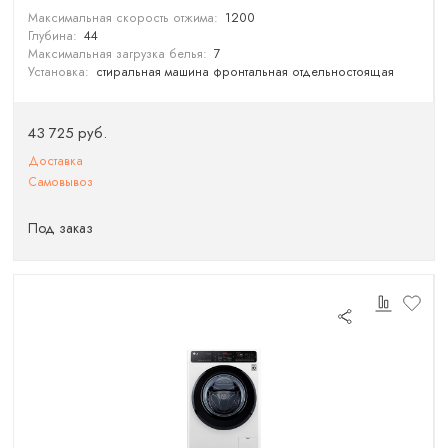
Максимальная скорость отжима:
1200
Глубина:
44
Максимальная загрузка белья:
7
Установка:
стиральная машина фронтальная отдельностоящая
43 725 руб.
Доставка
Самовывоз
Под заказ