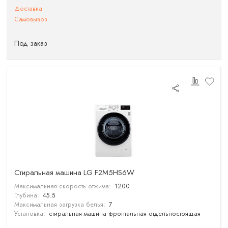
Доставка
Самовывоз
Под заказ
Cтиральная машина LG F2M5HS6W
Максимальная скорость отжима:
1200
Глубина:
45.5
Максимальная загрузка белья:
7
Установка:
стиральная машина фронтальная отдельностоящая