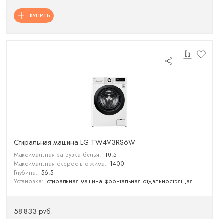
КУПИТЬ
Стиральная машина LG TW4V3RS6W
Максимальная загрузка белья:
10.5
Максимальная скорость отжима:
1400
Глубина:
56.5
Установка:
стиральная машина фронтальная отдельностоящая
58 833 руб.