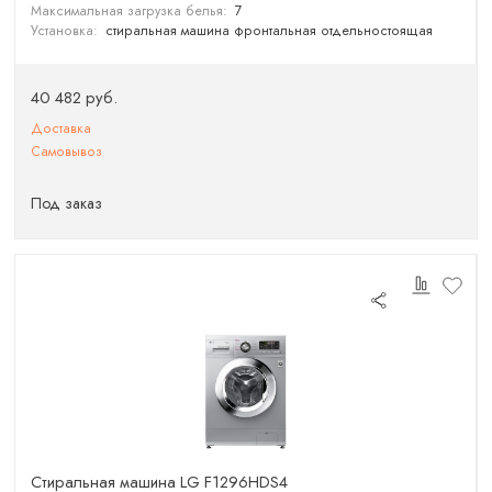
Максимальная загрузка белья:
7
Установка:
стиральная машина фронтальная отдельностоящая
40 482 руб.
Доставка
Самовывоз
Под заказ
Cтиральная машина LG F1296HDS4