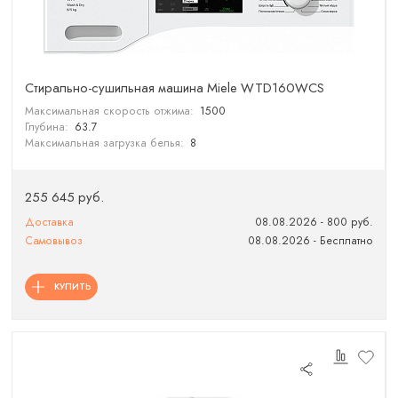
Стирально-сушильная машина Miele WTD160WCS
Максимальная скорость отжима:
1500
Глубина:
63.7
Максимальная загрузка белья:
8
255 645 руб.
Доставка
08.08.2026 - 800 руб.
Самовывоз
08.08.2026 - Бесплатно
КУПИТЬ