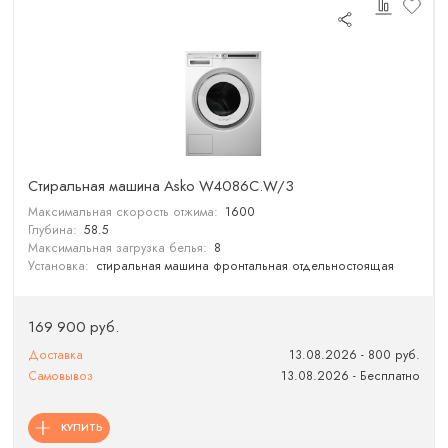
Стиральная машина Asko W4086C.W/3
Максимальная скорость отжима:
1600
Глубина:
58.5
Максимальная загрузка белья:
8
Установка:
стиральная машина фронтальная отдельностоящая
169 900 руб.
Доставка
13.08.2026 - 800 руб.
Самовывоз
13.08.2026 - Бесплатно
КУПИТЬ