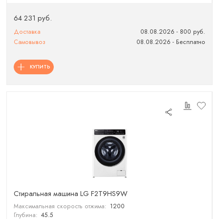
64 231 руб.
Доставка
08.08.2026 - 800 руб.
Самовывоз
08.08.2026 - Бесплатно
КУПИТЬ
Стиральная машина LG F2T9HS9W
Максимальная скорость отжима:
1200
Глубина:
45.5