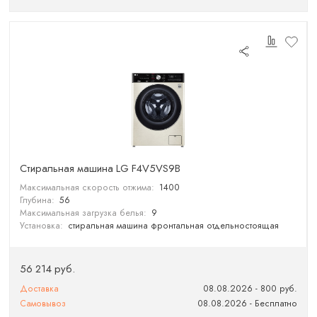
Стиральная машина LG F4V5VS9B
Максимальная скорость отжима:
1400
Глубина:
56
Максимальная загрузка белья:
9
Установка:
стиральная машина фронтальная отдельностоящая
56 214 руб.
Доставка
08.08.2026 - 800 руб.
Самовывоз
08.08.2026 - Бесплатно