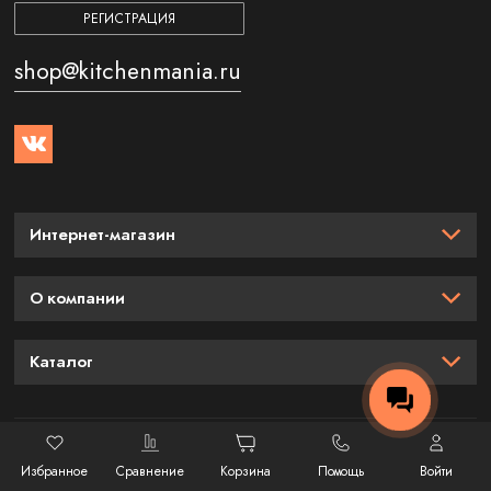
допускают монтаж в ванной комнате под раковиной или на
РЕГИСТРАЦИЯ
кухне под столешницей. Отдельностоящие устройства
подходят для подключения практически в любых зонах
shop@kitchenmania.ru
помещений.
Основные технические характеристики прибора: уровень
издаваемого во время работы шума, энергопотребление,
показатель мощности, вид двигателя (стандартный либо
инверторный мотор), расход воды.
Количество автоматических доступных программ. Среди них
могут быть деликатная, холодная, экономичная,
Интернет-магазин
предварительная, ночная, ежедневная, быстрая, а также
стирка разных материалов и изделий: спортивных или детских
вещей, шерсти, синтетики, хлопка, рубашек, нижнего или
О компании
постельного белья, джинсов, пуховиков, смешанных тканей.
Уровень безопасности. Максимально безопасное
использование достигается благодаря комплексной защите:
Каталог
от протечек, скачков напряжения, переливов, а также от детей
(выполняется блокировка панели управления).
Управление. Оно в актуальных моделях либо электронное,
либо электронно-механическое. Температура, скорость
© 2026 год. Китченмания — официальный интернет-магазин
вращения при стирке/отжиме (кол-во оборотов) и
Избранное
Сравнение
Корзина
Помощь
Войти
бытовой техники. Все права защищены.
дополнительные параметры задаются кнопками либо