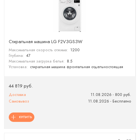
Стиральная машина LG F2V3GS3W
Максимальная скорость отжима:
1200
Глубина:
47
Максимальная загрузка белья:
8.5
Установка:
стиральная машина фронтальная отдельностоящая
44 819 руб.
Доставка
11.08.2026 - 800 руб.
Самовывоз
11.08.2026 - Бесплатно
КУПИТЬ