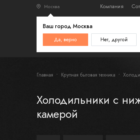
Компания
Сот
Москва
Ваш город
Москва
КАТАЛО
Да, верно
Нет, другой
Schulthess
Smeg
Omoikiri
Главная
Крупная бытовая техника
Холоди
Холодильники с ни
камерой