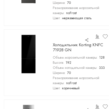
Ширина:
70
Размораживание морозильной
камеры:
noFrost
Цвет:
нержавеющая сталь
Холодильник Korting KNFC
71928 GN
Объем морозильной камеры:
128
Высота:
192
Объем холодильной камеры:
333
Ширина:
70
Размораживание морозильной
камеры:
noFrost
Цвет:
коричневый