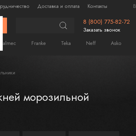
рудничество
Доставка и оплата
Контакты
В
8 (800) 775-82-72
Г
Заказать звонок
Falmec
Franke
Teka
Neff
Asko
льники
жней морозильной