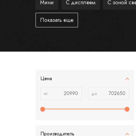
Мини
С дисплеем
С зоной св
Показать еще
Цена
Производитель