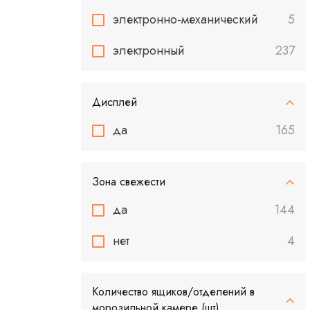
электронно-механический
5
электронный
237
Дисплей
да
165
Зона свежести
да
144
нет
4
Количество ящиков/отделений в
морозильной камере (шт)