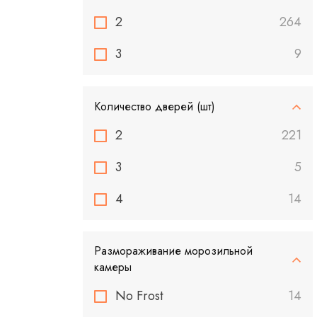
2
264
3
9
Количество дверей (шт)
2
221
3
5
4
14
Размораживание морозильной
камеры
No Frost
14