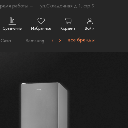
ремя работы
ул.Складочная д.1, стр.9
Сравнение
Избранное
Корзина
Войти
все бренды
Caso
Samsung-
Avel
VARD
La Germ