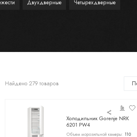
ежести
Двухдверные
Четырехдверные
Найдено 279 товаров
Холодильник Gorenje NRK
6201 PW4
Объем морозильной камеры:
110