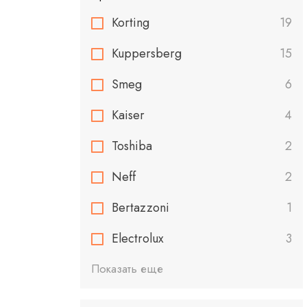
Korting
19
Kuppersberg
15
Smeg
6
Kaiser
4
Toshiba
2
Neff
2
Bertazzoni
1
Electrolux
3
Показать еще