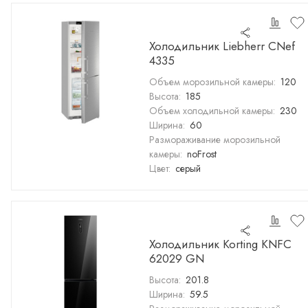
Холодильник Liebherr CNef
4335
Объем морозильной камеры:
120
Высота:
185
Объем холодильной камеры:
230
Ширина:
60
Размораживание морозильной
камеры:
noFrost
Цвет:
серый
Холодильник Korting KNFC
62029 GN
Высота:
201.8
Ширина:
59.5