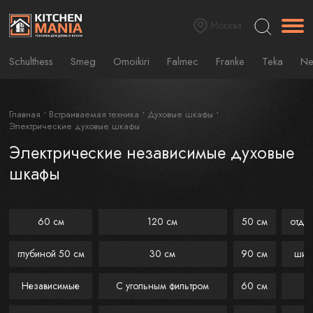
Москва
Schulthess
Smeg
Omoikiri
Falmec
Franke
Teka
Ne
Главная
Встраиваемая техника
Духовые шкафы
Электрические духовые шкафы
Электрические независимые духовые
шкафы
60 см
120 см
50 см
отде
глубиной 50 см
30 см
90 см
шир
Независимые
С угольным фильтром
60 см