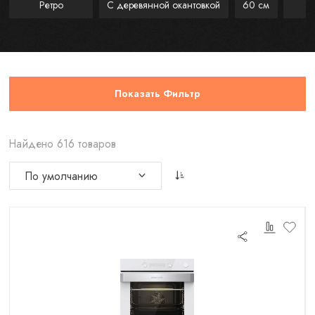
Ретро
С деревянной окантовкой
60 см
Показать Фильтр
Найдено 616 товаров