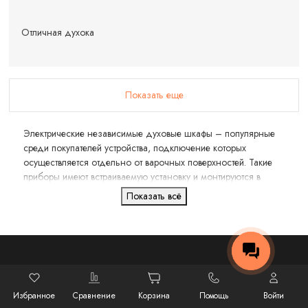
Отличная духока
Показать еще
Электрические независимые духовые шкафы – популярные
среди покупателей устройства, подключение которых
осуществляется отдельно от варочных поверхностей. Такие
приборы имеют встраиваемую установку и монтируются в
мебель. Духовой независимый шкаф – современная,
Показать всё
многофункциональная и безопасная альтернатива плиты. С
таким оборудованием можно готовить пиццу, рыбу, десерты,
йогурты, тесто, выпечку, мясо, овощи и другие продукты,
причём разными способами тепловой обработки.
8 (800) 775-82-72
Избранное
Сравнение
Корзина
Помощь
Войти