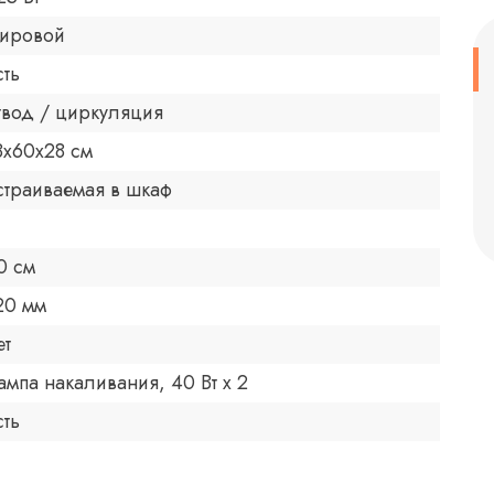
ировой
сть
твод / циркуляция
8х60х28 см
страиваемая в шкаф
0 см
20 мм
ет
ампа накаливания, 40 Вт х 2
сть