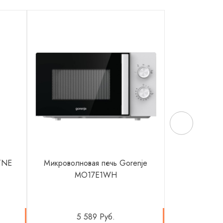
TNE
Микроволновая печь Gorenje
Микровол
MO17E1WH
NR
5 589 Руб.
107