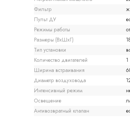
Фильтр
ж
Пульт ДУ
е
Режимы работы
о
Размеры (ВхШхГ)
1
Тип установки
в
Количество двигателей
1
Ширина встраивания
6
Диаметр воздуховода
1
Интенсивный режим
н
Освещение
л
Антивозвратный клапан
е