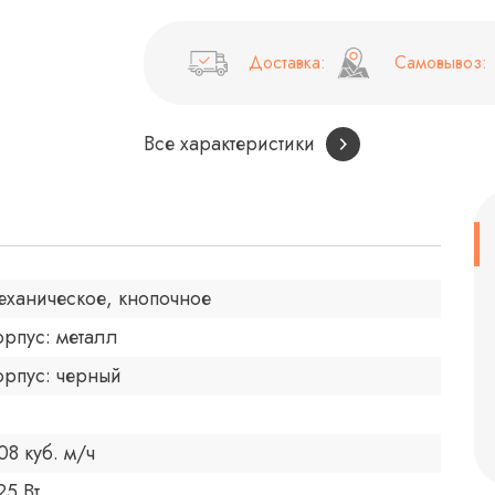
Доставка:
Самовывоз:
Все характеристики
еханическое, кнопочное
орпус: металл
орпус: черный
08 куб. м/ч
25 Вт