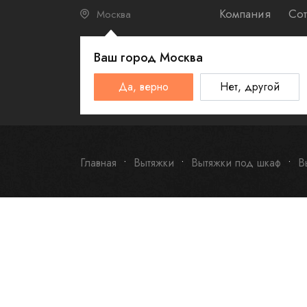
Компания
Сот
Москва
Ваш город
Москва
КАТАЛО
Да, верно
Нет, другой
Schulthess
Smeg
Omoikiri
Главная
Вытяжки
Вытяжки под шкаф
В