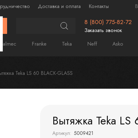
рудничество
Доставка и оплата
Контакты
В
8 (800) 775-82-72
Г
Заказать звонок
Falmec
Franke
Teka
Neff
Asko
ытяжка Teka LS 60 BLACK-GLASS
Вытяжка Teka LS
Артикул:
5009421