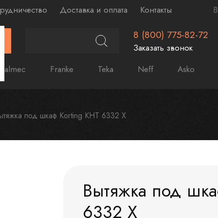
рудничество
Доставка и оплата
Контакты
В
8 (800) 775-82-72
Г
Заказать звонок
Falmec
Franke
Teka
Neff
Asko
ытяжка под шкаф Korting KHT 6332 X
Вытяжка под шка
6332 X