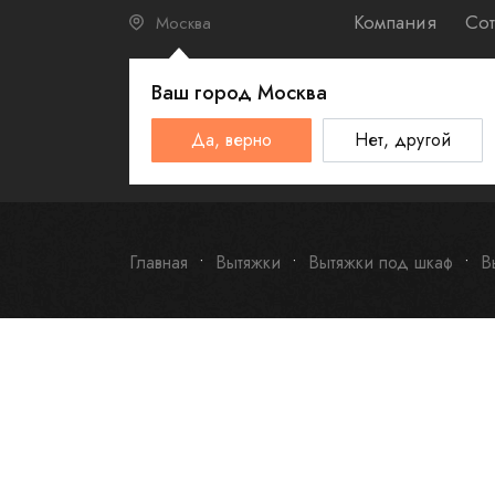
Компания
Сот
Москва
Ваш город
Москва
КАТАЛО
Да, верно
Нет, другой
Schulthess
Smeg
Omoikiri
Главная
Вытяжки
Вытяжки под шкаф
В