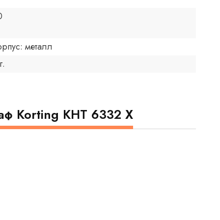
0
орпус: металл
г.
ф Korting KHT 6332 X