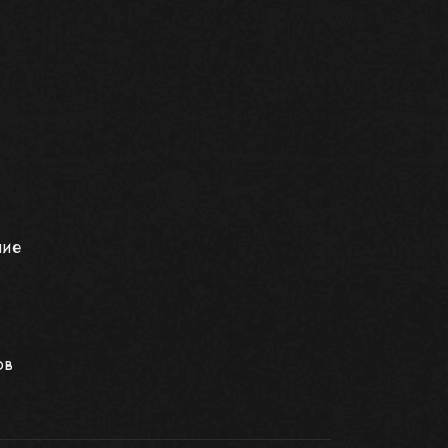
ние
ов