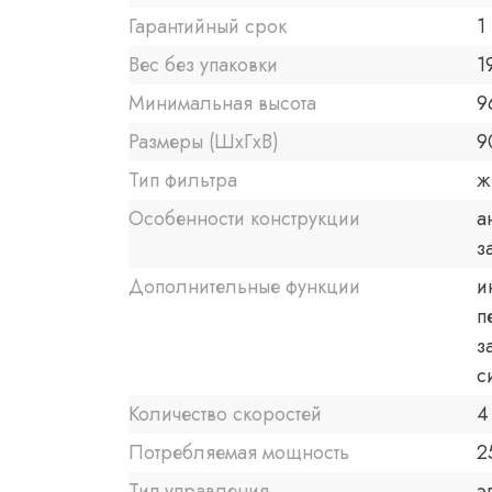
Гарантийный срок
1 
Вес без упаковки
1
Минимальная высота
9
Размеры (ШxГxВ)
9
Тип фильтра
ж
Особенности конструкции
а
з
Дополнительные функции
и
п
з
с
Количество скоростей
4
Потребляемая мощность
2
Тип управления
э