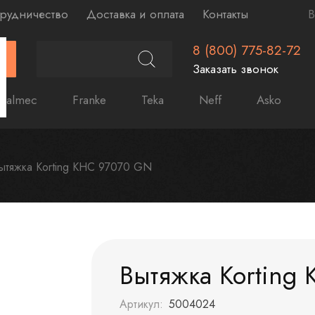
рудничество
Доставка и оплата
Контакты
В
8 (800) 775-82-72
Г
Заказать звонок
Falmec
Franke
Teka
Neff
Asko
ытяжка Korting KHC 97070 GN
Вытяжка Korting
Артикул:
5004024