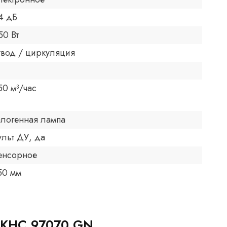
4 дБ
50 Вт
твод / циркуляция
50 м³/час
алогенная лампа
ульт ДУ, да
енсорное
50 мм
g KHC 97070 GN