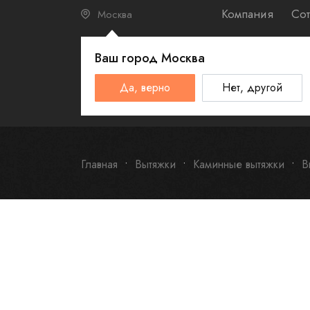
Компания
Сот
Москва
Ваш город
Москва
КАТАЛО
Да, верно
Нет, другой
Schulthess
Smeg
Omoikiri
Главная
Вытяжки
Каминные вытяжки
В