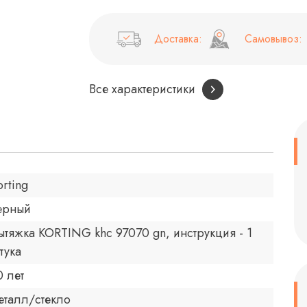
Доставка:
Самовывоз:
Все характеристики
orting
ерный
ытяжка KORTING khc 97070 gn, инструкция - 1
тука
0 лет
еталл/стекло