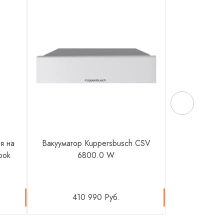
я на
Вакууматор Kuppersbusch CSV
Комплект фи
ook
6800.0 W
C3C 
410 990 Руб.
1 