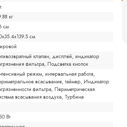
г.
9.88 кг
6 см
0x35.4x139.5 см
ировой
нтивозвратный клапан, дисплей, индикатор
агрязнения фильтра, Подсветка кнопок
нтенсивный режим, интервальная работа,
ериметральное всасывание, таймер, Индикатор
агрязненности фильтра, Периметрическая
истема всасывания воздуха, Турбина
50 Вт
лектронное