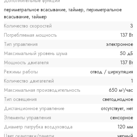
Дополнительные функции
периметральное всасывание, таймер, периметральное
всасывание, таймер
Количество скоростей
3
Потребляемая мощность
137 Вт
Тип управления
электронное
Максимальный уровень шума
50 дБ
Мощность двигателя
137 Вт
Режимы работы
отвод / циркуляция
Количество двигателей
1
Максимальная производительность
650 м³/час
Тип освещения
светодиодное
Дистанционное управление
отсутствует, нет
Элементы управления
сенсорное
Диаметр патрубка воздуховода
120 мм
Цвет окантовки/панели
черный