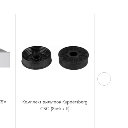
CSV
Комплект фильтров Kuppersberg
Телескопиче
C3C (Slimlux II)
Kuppers