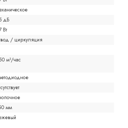
еханическое
5 дБ
7 Вт
твод / циркуляция
50 м³/час
ветодиодное
тсутствует
нопочное
50 мм
ежевый