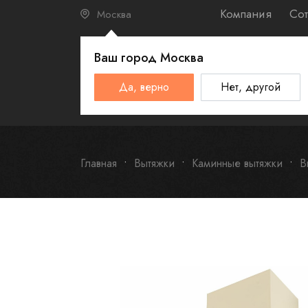
Компания
Сот
Москва
Ваш город
Москва
КАТАЛО
Да, верно
Нет, другой
Schulthess
Smeg
Omoikiri
Главная
Вытяжки
Каминные вытяжки
В