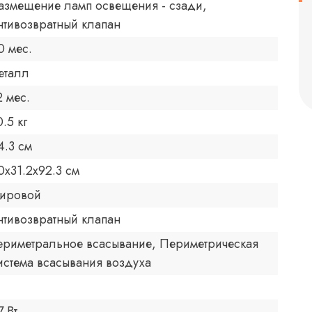
азмещение ламп освещения - сзади,
нтивозвратный клапан
0 мес.
еталл
2 мес.
0.5 кг
4.3 см
0x31.2x92.3 см
ировой
нтивозвратный клапан
ериметральное всасывание, Периметрическая
истема всасывания воздуха
7 Вт