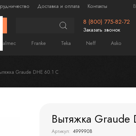
рудничество
Доставка и оплата
Контакты
В
8 (800) 775-82-72
Г
Заказать звонок
Falmec
Franke
Teka
Neff
Asko
ытяжка Graude DHE 60.1 C
Вытяжка Graude 
Артикул:
4999908