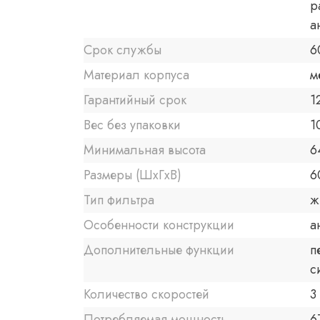
р
а
Срок службы
6
Материал корпуса
м
Гарантийный срок
1
Вес без упаковки
1
Минимальная высота
6
Размеры (ШxГxВ)
6
Тип фильтра
ж
Особенности конструкции
а
Дополнительные функции
п
с
Количество скоростей
3
Потребляемая мощность
6