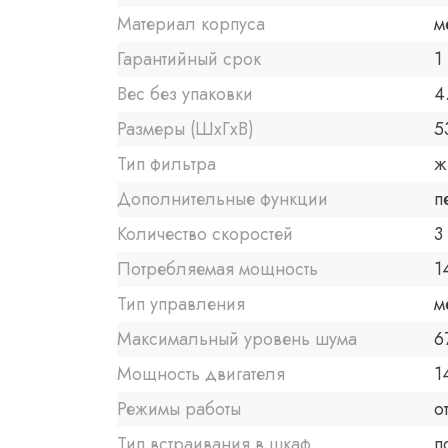
Материал корпуса
м
Гарантийный срок
1 
Вес без упаковки
4
Размеры (ШxГxВ)
5
Тип фильтра
ж
Дополнительные функции
п
Количество скоростей
3
Потребляемая мощность
1
Тип управления
м
Максимальный уровень шума
6
Мощность двигателя
1
Режимы работы
о
Тип встраивания в шкаф
п