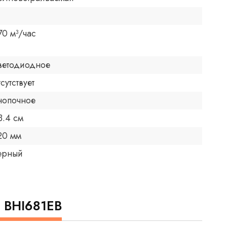
70 м³/час
ветодиодное
тсутствует
нопочное
3.4 см
20 мм
ерный
 BHI681EB