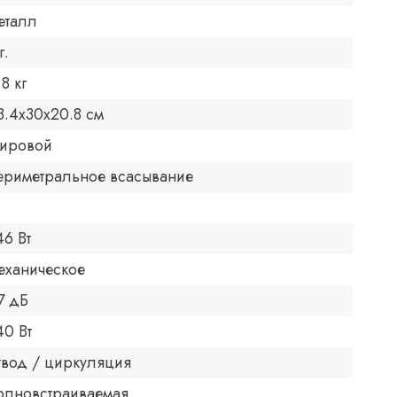
еталл
г.
.8 кг
3.4x30x20.8 см
ировой
ериметральное всасывание
46 Вт
еханическое
7 дБ
40 Вт
твод / циркуляция
олновстраиваемая