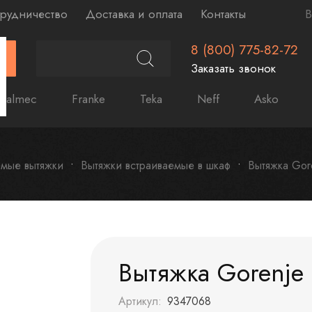
рудничество
Доставка и оплата
Контакты
В
8 (800) 775-82-72
Г
Заказать звонок
Falmec
Franke
Teka
Neff
Asko
емые вытяжки
Вытяжки встраиваемые в шкаф
Вытяжка Gor
Вытяжка Gorenje
Артикул:
9347068