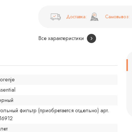
Доставка:
Самовывоз:
Все характеристики
orenje
ssential
eрный
гольный фильтр (приобретается отдельно) арт.
16912
 лет