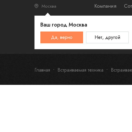
Компания
Сот
Москва
Ваш город
Москва
КАТАЛО
Да, верно
Нет, другой
Schulthess
Smeg
Omoikiri
Главная
Встраиваемая техника
Встраива