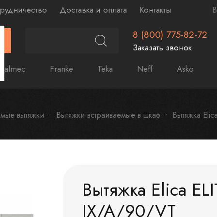
рудничество
Доставка и оплата
Контакты
В
8 (800) 775-82-72
Г
Заказать звонок
Falmec
Franke
Teka
Neff
Asko
емые вытяжки
Вытяжки встраиваемые в шкаф
Вытяжка Elic
Вытяжка Elica EL
IX/A/90/VT