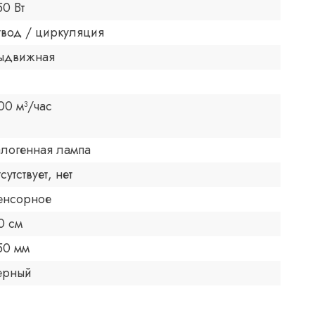
50 Вт
твод / циркуляция
ыдвижная
00 м³/час
алогенная лампа
тсутствует, нет
енсорное
0 см
50 мм
ерный