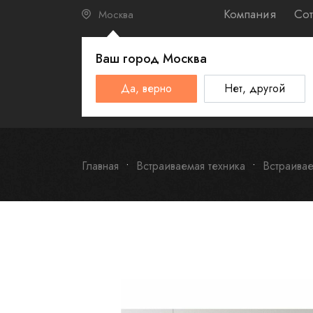
Компания
Сот
Москва
Ваш город
Москва
КАТАЛО
Да, верно
Нет, другой
Schulthess
Smeg
Omoikiri
Главная
Встраиваемая техника
Встраива