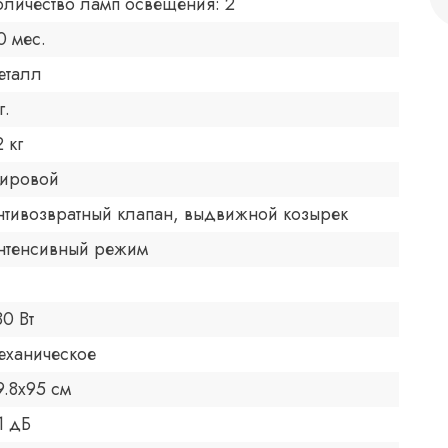
оличество ламп освещения: 2
0 мес.
еталл
г.
2 кг
ировой
нтивозвратный клапан, выдвижной козырек
нтенсивный режим
80 Вт
еханическое
9.8x95 см
1 дБ