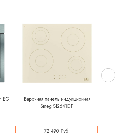
er EG
Варочная панель индукционная
Встраиваем
Smeg SI2641DP
машина 
72 490 Руб.
84