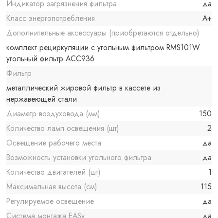
Индикатор загрязнения фильтра
да
Класс энергопотребления
A+
Дополнительные аксессуары (приобретаются отдельно)
комплект рециркуляции с угольным фильтром RMS101W
угольный фильтр АСС936
Фильтр
металлический жировой фильтр в кассете из
нержавеющей стали
Диаметр воздуховода (мм)
150
Количество ламп освещения (шт)
2
Освещение рабочего места
да
Возможность установки угольного фильтра
да
Количество двигателей (шт)
1
Максимальная высота (см)
115
Регулируемое освещение
да
Система монтажа EASy
да