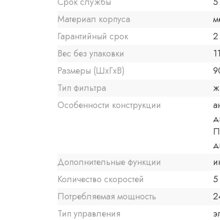
Срок службы
5
Материал корпуса
м
Гарантийный срок
2 
Вес без упаковки
1
Размеры (ШxГxВ)
9
Тип фильтра
ж
Особенности конструкции
а
д
П
д
Дополнительные функции
и
Количество скоростей
5
Потребляемая мощность
2
Тип управления
э