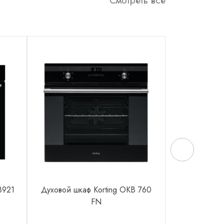
Смотреть все
8921
Духовой шкаф Korting OKB 760
Варочная пов
FN
6