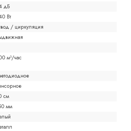
4 дБ
40 Вт
твод / циркуляция
ыдвижная
00 м³/час
ветодиодное
енсорное
0 см
50 мм
елый
еталл