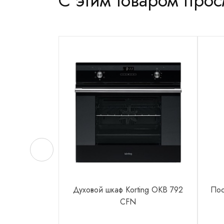
С этим товаром про
Духовой шкаф Korting OKB 792
Пос
CFN