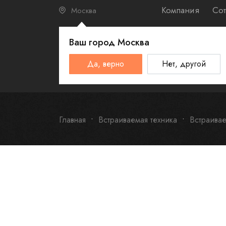
Компания
Сот
Москва
Ваш город
Москва
КАТАЛО
Да, верно
Нет, другой
Schulthess
Smeg
Omoikiri
Главная
Встраиваемая техника
Встраива