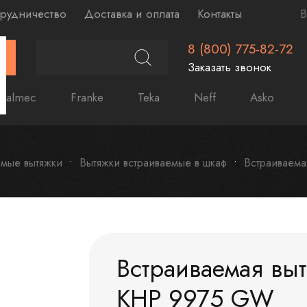
рудничество
Доставка и оплата
Контакты
В
8 (800) 775-82-72
Г
Заказать звонок
Falmec
Franke
Teka
Neff
Asko
емые вытяжки
Вытяжки встраиваемые в шкаф
Встраиваема
Встраиваемая выт
KHP 9975 GW