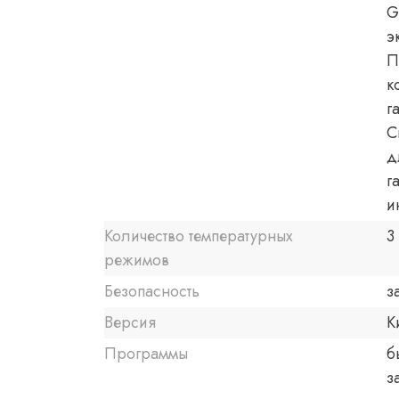
G
э
П
к
г
С
д
г
и
Количество температурных
3
режимов
Безопасность
з
Версия
К
Программы
б
з