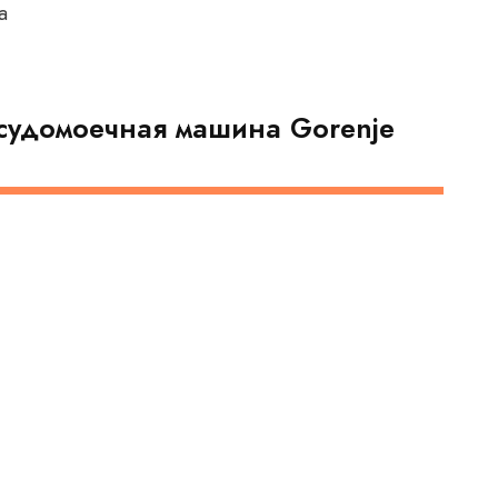
а
судомоечная машина Gorenje