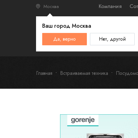
Компания
Сот
Москва
Ваш город
Москва
КАТАЛО
Да, верно
Нет, другой
Schulthess
Smeg
Omoikiri
Главная
Встраиваемая техника
Посудомо