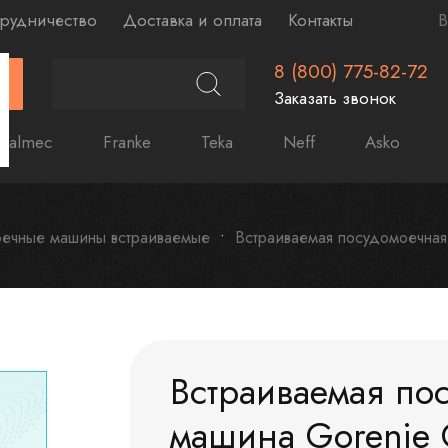
рудничество
Доставка и оплата
Контакты
В
8 (800) 775-82-72
Г
Заказать звонок
Falmec
Franke
Teka
Neff
Asko
ечные машины встраиваемые
Встраиваемая посудомоечна
Встраиваемая по
машина Gorenje