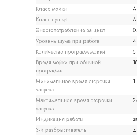
Класс мойки
A
Класс сушки
A
Энергопотребление за цикл
0
Уровень шума при работе
4
Количество программ мойки
5
Время мойки при обычной
1
программе
Минимальное время отсрочки
1 
запуска
Максимальное время отсрочки
2
запуска
Индикация работы
з
3-й разбрызгиватель
д