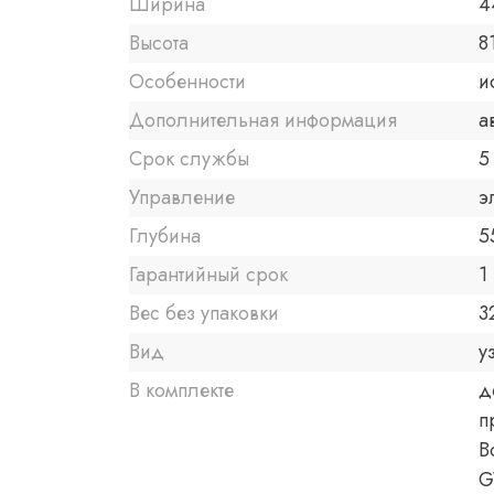
Ширина
4
Высота
8
Особенности
и
Дополнительная информация
а
Срок службы
5
Управление
э
Глубина
5
Гарантийный срок
1 
Вес без упаковки
3
Вид
у
В комплекте
д
п
В
G