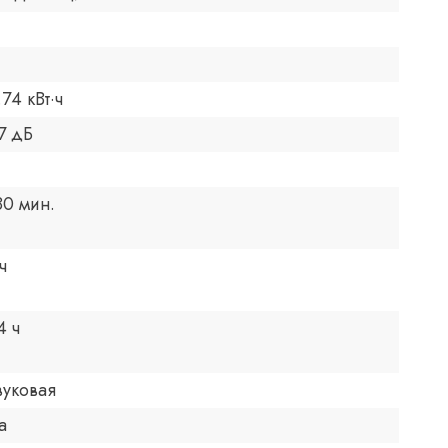
.74 кВт·ч
7 дБ
80 мин.
ч
4 ч
вуковая
а