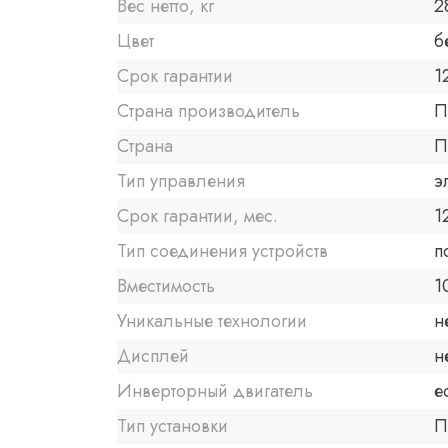
Вес нетто, кг
2
Цвет
б
Срок гарантии
1
Страна производитель
П
Страна
П
Тип управления
э
Срок гарантии, мес.
1
Тип соединения устройств
п
Вместимость
1
Уникальные технологии
н
Дисплей
н
Инверторный двигатель
е
Тип установки
П