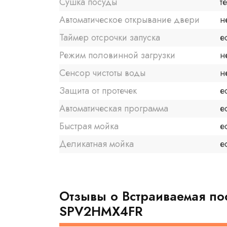
Сушка посуды
т
Автоматическое открывание двери
н
Таймер отсрочки запуска
е
Режим половинной загрузки
н
Сенсор чистоты воды
н
Защита от протечек
е
Автоматическая программа
е
Быстрая мойка
е
Деликатная мойка
е
Отзывы о Встраиваемая по
SPV2HMX4FR