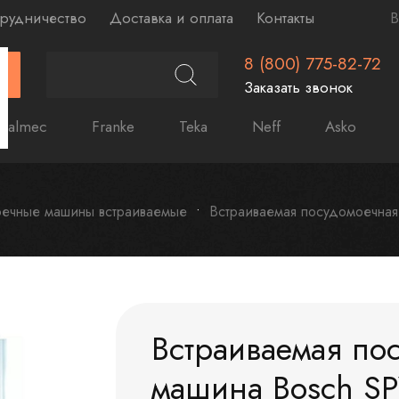
рудничество
Доставка и оплата
Контакты
В
8 (800) 775-82-72
Г
Заказать звонок
Falmec
Franke
Teka
Neff
Asko
ечные машины встраиваемые
Встраиваемая посудомоечна
Встраиваемая по
машина Bosch S