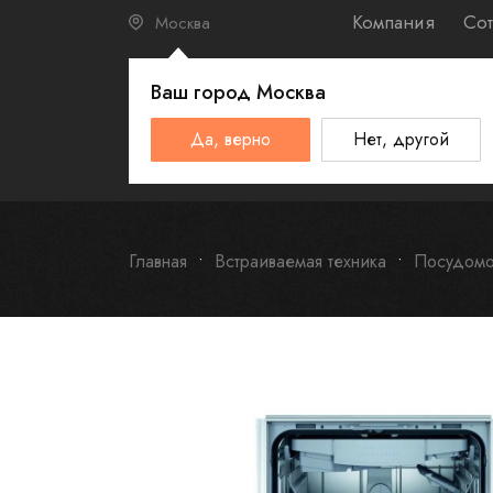
Компания
Сот
Москва
Ваш город
Москва
КАТАЛО
Да, верно
Нет, другой
Schulthess
Smeg
Omoikiri
Главная
Встраиваемая техника
Посудомо