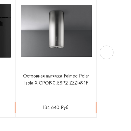
Островная вытяжка Falmec Polar
Газовый духо
Isola X CPOI90.E8P2 ZZZI491F
134 640 Руб.
107