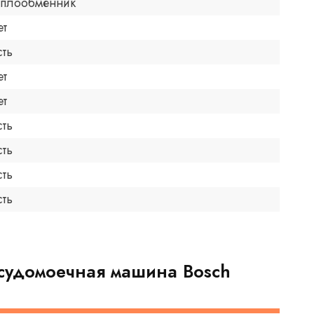
еплообменник
ет
сть
ет
ет
сть
сть
сть
сть
судомоечная машина Bosch