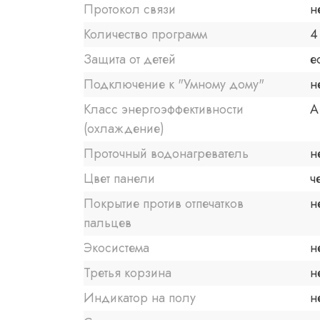
Протокол связи
н
Количество программ
4
Защита от детей
е
Подключение к "Умному дому"
н
Класс энергоэффективности
A
(охлаждение)
Проточный водонагреватель
н
Цвет панели
ч
Покрытие против отпечатков
н
пальцев
Экосистема
н
Третья корзина
н
Индикатор на полу
н