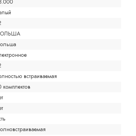
8.000
елый
2
ОЛЬША
ольша
лектронное
2
олностью встраиваемая
0 комплектов
ет
ет
сть
олновстраиваемая