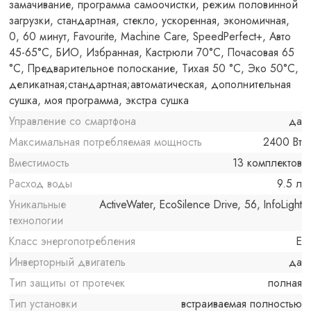
замачивание, программа самоочистки, режим половинной
загрузки, стандартная, стекло, ускоренная, экономичная,
0, 60 минут, Favourite, Machine Care, SpeedPerfect+, Авто
45-65°С, БИО, Избранная, Кастрюли 70°С, Почасовая 65
°C, Предварительное полоскание, Тихая 50 °C, Эко 50°С,
деликатная;стандартная;автоматическая, дополнительная
сушка, моя программа, экстра сушка
Управление со смартфона
да
Максимальная потребляемая мощность
2400 Вт
Вместимость
13 комплектов
Расход воды
9.5 л
Уникальные
ActiveWater, EcoSilence Drive, 56, InfoLight
технологии
Класс энергопотребления
E
Инверторный двигатель
да
Тип защиты от протечек
полная
Тип установки
встраиваемая полностью